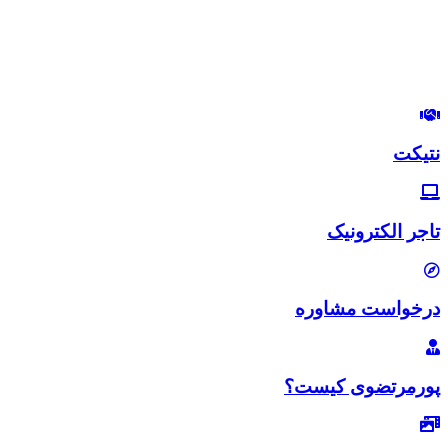
استراتژیست و مشاور بازاریابی و بازاریابی اینترنتی
در این وب‌سایت سعی دارم، تجربیات خودم رو در زمینه بازاریابی و
بازاریابی اینترنتی با شما خوبان به اشتراک بگذارم.
لب‌تون خندون
روزی‌تون هزار برابر
نتیکت
تاجر الکترونیک
درخواست مشاوره
پورمرتضوی کیست؟