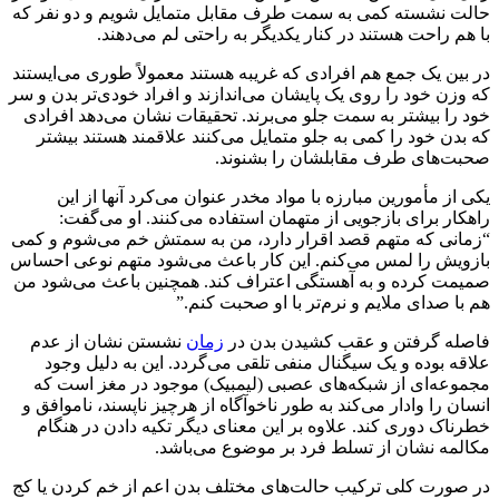
حالت نشسته کمی به سمت طرف مقابل متمایل شویم و دو نفر که
با هم راحت هستند در کنار یکدیگر به راحتی لم می‌دهند.
در بین یک جمع هم افرادی که غریبه هستند معمولاً طوری می‌ایستند
که وزن خود را روی یک پایشان می‌اندازند و افراد خودی‌تر بدن و سر
خود را بیشتر به سمت جلو می‌برند. تحقیقات نشان می‌دهد افرادی
که بدن خود را کمی به جلو متمایل می‌کنند علاقمند هستند بیشتر
صحبت‌های طرف مقابلشان را بشنوند.
یکی از مأمورین مبارزه با مواد مخدر عنوان می‌کرد آنها از این
راهکار برای بازجویی از متهمان استفاده می‌کنند. او می‌گفت:
“زمانی که متهم قصد اقرار دارد، من به سمتش خم می‌شوم و کمی
بازویش را لمس می‌کنم. این کار باعث می‌شود متهم نوعی احساس
صمیمت کرده و به آهستگی اعتراف کند. همچنین باعث می‌شود من
هم با صدای ملایم و نرم‌تر با او صحبت کنم.”
فاصله گرفتن و عقب کشیدن بدن در
زمان
نشستن نشان از عدم
علاقه بوده و یک سیگنال منفی تلقی می‌گردد. این به دلیل وجود
مجموعه‌ای از شبکه‌های عصبی (لیمبیک) موجود در مغز است که
انسان را وادار می‌کند به طور ناخوآگاه از هرچیز ناپسند، ناموافق و
خطرناک دوری کند. علاوه بر این معنای دیگر تکیه دادن در هنگام
مکالمه نشان از تسلط فرد بر موضوع می‌باشد.
در صورت کلی ترکیب حالت‌های مختلف بدن اعم از خم کردن یا کج