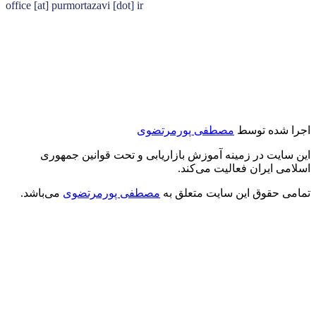
office [at] purmortazavi [dot] ir
اجرا شده توسط
مصطفی پورمرتضوی
این سایت در زمینه آموزش بازاریابی و تحت قوانین جمهوری
اسلامی ایران فعالیت می‌کند.
تمامی حقوق این سایت متعلق به
مصطفی پورمرتضوی
می‌باشد.
درود بر شما
من مصطفی پورمرتضوی هستم.
مدیرعامل هلدینگ زندگی رنگی