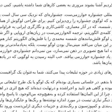
ت کردیم آشنا بشوند مروری به بعضی کارهای شما داشته باشیم، کمی در
المللی جشنواره خوارزمی‌ست. جشنواره‌ای که نزدیک سی سال است ب
د که لوگوی جشنواره را ری‌دیزاین کنیم. برای طراحی لوگوش از هم
مسه، که در آثار معماری، کاشی‌کاری و نگارگری ایرانی به فراوان
لمه‌ی الگوریتم، ترجمه‌ الخوارزمی‌ست در زبان‌های اروپایی و اگر 
 لوگو فلش‌مانندهای شمسه‌ محمدی را با فلش‌های الگوریتم کنار هم
این میان می‌افتد مینی‌مال بودن لوگو نیست. بلکه به‌یادماندنی‌تر 
ست اما هیچ تصویری در ذهن نمی‌سازد، من نمی‌دانم جشنواره‌ی خوا
د جشنواره خوارزمی بیافتد. خب البته رسیدن به لوگویی که در یادها 
ان‌ها باشد.
ای زیادی در حوزه تبلیغات پیدا می‌کنند، شما به‌عنوان یک گرافیست چ
م. در جلساتی بسیاری بوده‌ام که یک لوگو یا یک طرح تبلیغاتی برای 
 و گاهی هم تایید و اجراشده و درنهایت دیده‌اند که هیچ اثری در اهد
را از این المان‌ها استفاده کرده و به‌هیچ‌وجه من‌الوجود، تا پاسخ وا
 دیگر نیازی نیست در مورد اندازه نوشته‌ها و رنگ‌ها و جایگذاری‌ها وار
بندی و کمپوزسیون و رنگ‌بندی و جزییات دیگری ازاین‌دست ورود نکنند ک
گر است، مشکلشان را به طراح انتقال دهند نه لزوما راه‌حلی را که بر