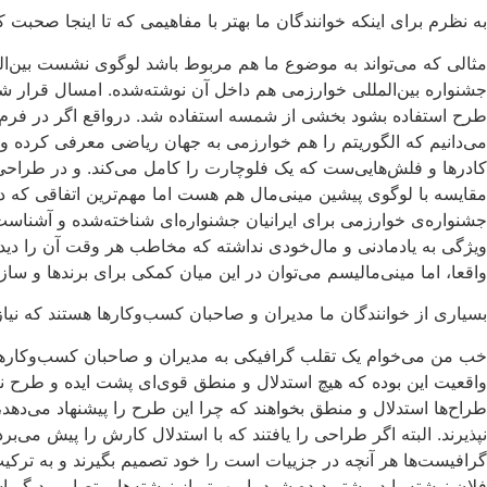
به نظرم برای اینکه خوانندگان ما بهتر با مفاهیمی که تا اینجا صحب
مثالی که می‌تواند به موضوع ما هم مربوط باشد لوگوی نشست بین‌
جشنواره بین‌المللی خوارزمی هم داخل آن نوشته‌شده. امسال قرار ش
طرح استفاده بشود بخشی از شمسه استفاده شد. درواقع اگر در فرم ش
می‌دانیم که الگوریتم را هم خوارزمی به جهان ریاضی معرفی کرده و ک
کادرها و فلش‌هایی‌ست که یک فلوچارت را کامل می‌کند. و در طراحی
مقایسه با لوگوی پیشین مینی‌مال هم هست اما مهم‌ترین اتفاقی که در 
جشنواره‌ی خوارزمی برای ایرانیان جشنواره‌ای شناخته‌شده و آشنا
ویژگی به یادمادنی و مال‌خودی نداشته که مخاطب هر وقت آن را دید یا
واقعا، اما مینی‌مالیسم می‌توان در این میان کمکی برای برندها و سازم
بسیاری از خوانندگان ما مدیران و صاحبان کسب‌وکارها هستند که نیازه
خب من می‌خوام یک تقلب گرافیکی به مدیران و صاحبان کسب‌وکارها بده
واقعیت این بوده که هیچ استدلال و منطق قوی‌ای پشت ایده و طرح نبوده
طراح‌ها استدلال و منطق بخواهند که چرا این طرح را پیشنهاد می‌دهد، چ
نپذیرند. البته اگر طراحی را یافتند که با استدلال کارش را پیش‌ می‌برد
گرافیست‌ها هر آنچه در جزییات‌ است را خود تصمیم بگیرند و به ترکیب‌
فلان نوشته‌ باید بیشتر دیده شود یا مهم‌تر از نوشته‌ها و تصاویر دی