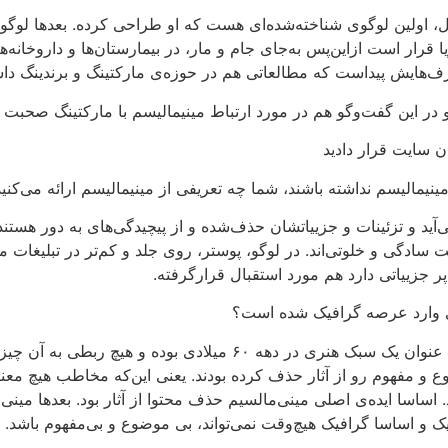
 قرار است ازاین‌پس به‌جای جام و مار، در بیمارستان‌ها و داروخانه‌ها
رف‌هایش پیداست که مطالعاتی هم در حوزه‌ی مارکتینگ و برندینگ داش
ر این گفت‌وگو هم در مورد ارتباط مینیمالیسم با مارکتینگ صحبت کر
ن سایت قرار دادید
نیمالیسم نداشته باشند، شما چه تعریفی از مینیمالیسم ارائه می‌کنی
د و تزئینات و جزییاتشان حذف‌شده و از پیچیدگی‌های به دور هستند 
یت سادگی‌ و خلوتی‌اند. در لوگو، پوستر، روی جلد و کم‌تر در تبلیغا
ر جزییاتی دارد هم مورد استقبال قرارگرفته.
نی وارد عرصه گرافیک شده است؟
ببینید نکته‌ی مهمی هست که بهش توجه نمی‌شود، مینیمالیسم درواقع عن
وع و مفهوم رو از آثار حذف کرده بودند. یعنی این‌که مخاطب هیچ معن
 اساسا ایده‌ی اصلی مینی‌مالسیم حذف محتوا از آثار بود. بعدها مین
 و اساسا گرافیک هیچ‌وقت نمی‌تواند، بی موضوع و بی‌مفهوم باشد.