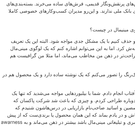
ش‌های پرنقش‌ونگار قدیمی، فرش‌های ساده می‌خرند. بسته‌بندی‌های
انک‌ ملی ندارند. و این‌رو مدیران کسب‌وکارهای خصوصی کاملا
گوی مینیمال در چیست؟
گو حذف کنیم با یک مشکل جدی مواجه شود. البته این یک تعریف
 کرد. اما به این می‌توانم اشاره کنم که یک لوگوی مینی‌مال
 راحت‌تر در ذهن من مخاطب می‌ماند، اما مثلا من گرافیست هم
رد تک‌رنگ را تصور می‌کنم که یک نوشته ساده دارد و یک محصول هم در
اب انجام دادم. شما با بیلبوردهایی مواجه می‌شدید که تنها یک
وال دوباره طراحی کردم. و چیزی که باعث شد شرکت پاکسان که
صصین و اساتید صاحب‌نام بازاریابی در درس‌هاشون شنیدم که
اش و در یادم بماند که این همان محصول یا برندی‌ست که از پیش
می‌شناسم‌اش و درواقع تبلیغات باید awareness آن محصول و برند را بالاتر ببرد و این برای من گرافیست به این نکته را دارد که هویت بصری و تبلیغاتی مینی‌مال باشد بیشتر در ذهن می‌ماند و به awarness