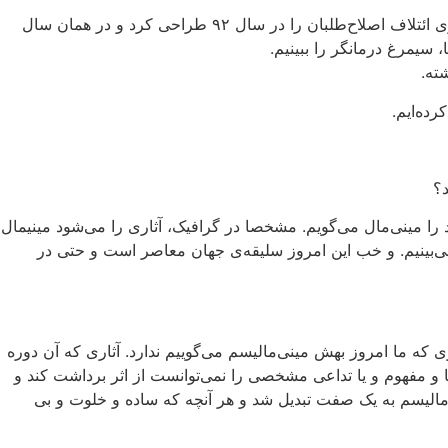
تورج صابری‌وند کیست : تورج صابری‌وند گرافیست است. لوگوی رایتل، اولین لوگوی شناخته‌شده‌ای‌ هست که او طراحی کرده. بعدها لوگوی ائتلاف اصلاح‌طلبان را در سال ۹۲ طراحی کرد و در همان سال
، سیمرغ درمانگر را ببینیم.
ته.
ده‌ایم.
د؟
را مینی‌مال می‌گویم. مشخصا در گرافیک، آثاری را می‌شود مینیمال
ت می‌بینیم. و خب این امروز سلیقه‌ی جهان معاصر است و حتی در
وان یک سبک هنری در دهه ۶۰ میلادی بوده و هیچ ربطی به آن چیزی که ما امروز بهش مینی‌مالیسم می‌گوییم ندارد. آثاری که آن دوره
ا و مفهوم و یا تداعی مشخصی را نمی‌توانست از اثر برداشت کند و
ی‌مالیسم به یک صفت تبدیل شد و هر آنچه که ساده و خلوت و بی