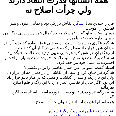
همه انسانها قدرت انتقاد دارند
ولي جرأت اصلاح نه
فردي چندين سال
شاگرد
نقاش بزرگي بود و تمامي فنون و هنر
نقاشي را آموخت.
روزي استاد به او گفت: تو ديگر به حد كمال خود رسيده يي ديگر من
چيزي ندارم كه به تو بياموزم.
شاگرد فكري به سرش رسيد، يك نقاشي فوق العاده كشيد و آنرا در
ميدان شهر قرار داد مقدار رنگ و قلمي در كنار آن گذاشت.
از رهگذران خواهش كرد هرجايي عيبي ديديد يك علامت x بگذاريد.
شام كه برگشت ديد تمام تابلو علامت خورده است بسيار ناراحت و
افسرده به استاد خود مراجعه كرد.
استاد گفت: ميتواني عين همان نقاشي را برايم بكشي؟
شاگرد نيز چنان كرد و استاد آن نقاشي را در همان ميدان قرار داد
ولي اين بار رنگ و قلم را گذاشت و متني كه در كنار تابلو قرار داد
اين بود “اگر جايي از نقاشي عيبي دارد با اين رنگ و قلم اصلاح
بفرمائيد”
شام برگشتند و ديدند تابلو دست نخورده است، استاد به شاگرد
گفت:
همه انسانها قدرت انتقاد دارند ولي جرأت اصلاح نه
قبلی
نوشته قبلی
مهندس و کارگر ناسپاس
نوشته جدیدتر
ثروت های واقعی
بعدی