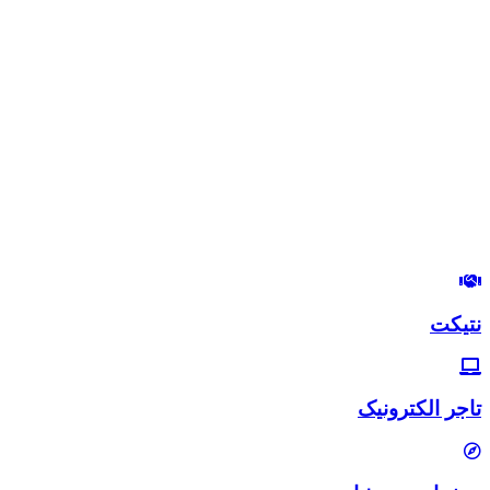
درود بر شما
من مصطفی پورمرتضوی هستم.
مدیرعامل هلدینگ زندگی رنگی
استراتژیست و مشاور بازاریابی و بازاریابی اینترنتی
در این وب‌سایت سعی دارم، تجربیات خودم رو در زمینه بازاریابی و
بازاریابی اینترنتی با شما خوبان به اشتراک بگذارم.
لب‌تون خندون
روزی‌تون هزار برابر
نتیکت
تاجر الکترونیک