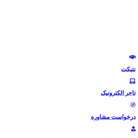
درود بر شما
من مصطفی پورمرتضوی هستم.
مدیرعامل هلدینگ زندگی رنگی
استراتژیست و مشاور بازاریابی و بازاریابی اینترنتی
در این وب‌سایت سعی دارم، تجربیات خودم رو در زمینه بازاریابی و
بازاریابی اینترنتی با شما خوبان به اشتراک بگذارم.
لب‌تون خندون
روزی‌تون هزار برابر
نتیکت
تاجر الکترونیک
درخواست مشاوره