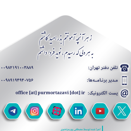
تلفن دفتر تهران:
۰۰۹۸۲۱۹۱۰۰۳۸۸۹
مـدیر برنـامــه‌ها:
۰۰۹۸۹۱۹۴۹۴۰۷۵۶
پست الکترونیک:
office [at] purmortazavi [dot] ir
اجرا شده توسط
مصطفی پورمرتضوی