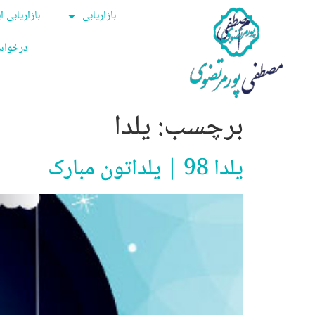
بازاریابی
بازاریابی ا
درخواس
برچسب:
یلدا
یلدا 98 | یلداتون مبارک