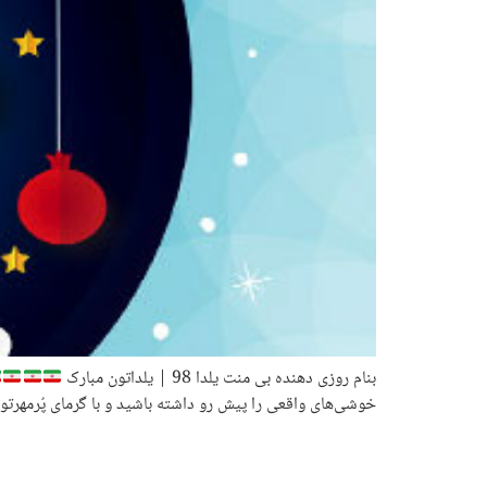
بنام روزی دهنده بی منت یلدا 98 | یلداتون مبارک
خوشی‌های واقعی را پیش رو داشته باشید و با گرمای پُرمهرت