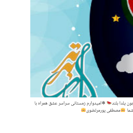
ن یلدا بلند
❄امیدوارم زمستانی سراسر عشق همراه با
 شما
مصطفی پورمرتضوی