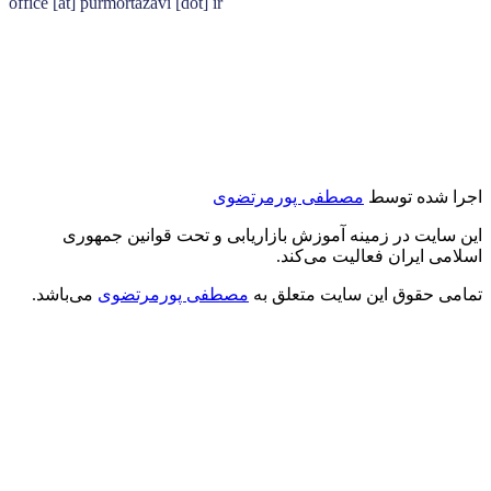
office [at] purmortazavi [dot] ir
اجرا شده توسط
مصطفی پورمرتضوی
این سایت در زمینه آموزش بازاریابی و تحت قوانین جمهوری
اسلامی ایران فعالیت می‌کند.
تمامی حقوق این سایت متعلق به
مصطفی پورمرتضوی
می‌باشد.
درود بر شما
من مصطفی پورمرتضوی هستم.
مدیرعامل هلدینگ زندگی رنگی