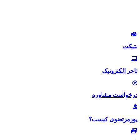
استراتژیست و مشاور بازاریابی و بازاریابی اینترنتی
در این وب‌سایت سعی دارم، تجربیات خودم رو در زمینه بازاریابی و
بازاریابی اینترنتی با شما خوبان به اشتراک بگذارم.
لب‌تون خندون
روزی‌تون هزار برابر
نتیکت
تاجر الکترونیک
درخواست مشاوره
پورمرتضوی کیست؟