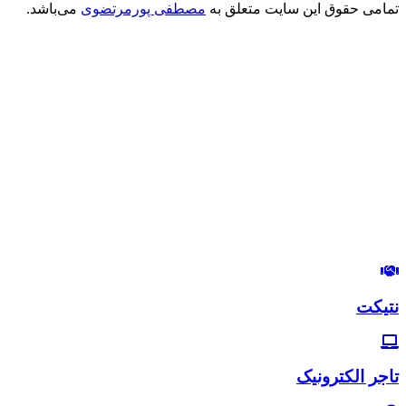
تمامی حقوق این سایت متعلق به
مصطفی پورمرتضوی
می‌باشد.
درود بر شما
من مصطفی پورمرتضوی هستم.
مدیرعامل هلدینگ زندگی رنگی
استراتژیست و مشاور بازاریابی و بازاریابی اینترنتی
در این وب‌سایت سعی دارم، تجربیات خودم رو در زمینه بازاریابی و
بازاریابی اینترنتی با شما خوبان به اشتراک بگذارم.
لب‌تون خندون
روزی‌تون هزار برابر
نتیکت
تاجر الکترونیک