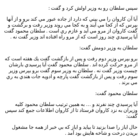
سپس سلطان رو به وزير اولش كرد و گفت :
آيا آن كاروان را مي بيني كه دارد از جاده عبور مي كند برو و از آنها
بپرس كه از كجا مي آيند و به كجا مي روند وزير رفت و برگشت و
گفت كاروان از مرو مي آيد و عازم ري است . سلطان محمود گفت
آيا پرسيدي چند روز است كه از مرو راه افتاده اند وزير گفت نه .
سلطان به وزير دومش گفت:
برو بپرس وزير دوم رفت و پس از بازگشت گفت يك هفته است كه
از مرو حركت كرده اند . سلطان محمود گفت آيا پرسيدي بارشان
چيست وزير گفت نه . سلطان به وزير سوم گفت برو بپرس وزير
سوم رفت و پس از بازگشت گفت پارچه و ادويه جات هندي به ري
مي برند .
سلطان محمود گفت:
آيا پرسيدي چند نفرند و … به همين ترتيب سلطان محمود كليه
وزيران به نزد كاروان فرستاد تا از كاروان اطلاعات جمع كند سپس
گفت:
حال اياز را صدا بزنيد تا بيايد و اياز كه بي خبر از همه جا مشغول
بريدن درخت و شاخه هايش بود آمد .