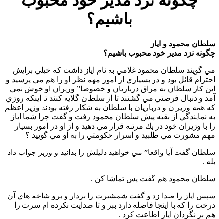
چگونه نزد مدیر خود محبوب
باشیم؟
سلطان محمود و ایاز
چگونه نزد مدیر خود محبوب باشیم؟
مي گويند سلطان محمود غلامي به نام اياز داشت كه خيلي برايش
احترام قائل بود و در بسياري از امور مهم نظر او را هم مي پرسيد و
اين كار سلطان به مزاق درباريان و خصوصا” وزيران او خوش نمي
آمد و دنبال فرصتي مي گشتند تا از سلطان گلايه كنند تا اينكه روزي
كه همه وزيران و درباريان با سلطان به شكار رفته بودند وزير اعظم
به نمايندگي از بقيه پيش سلطان محمود رفت و گفت چرا شما اياز
را با وزيران خود در يك مرتبه قرار مي دهيد و از او در امور بسيار
مهم مشورت مي طلبيد و اسرار حكومتي را به او مي گوييد ؟
سلطان گفت آيا واقعا” مي خواهيد دليلش را بدانيد و وزير جواب داد
بله .
سلطان محمود هم گفت پس تماشا كن .
سپس اياز را صدا زد و گفت شمشيرت را بردار و برو شاخه هاي آن
درخت را كه با اينجا فاصله دارد ببر و تا صدايت نكرده ام سرت را
هم بر نگردان اياز اطاعت كرد .