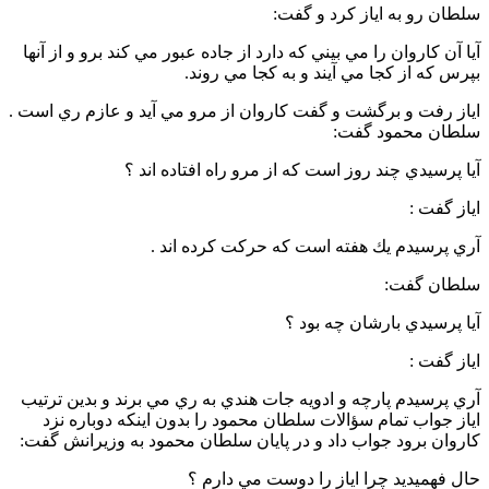
سلطان رو به اياز كرد و گفت:
آيا آن كاروان را مي بيني كه دارد از جاده عبور مي كند برو و از آنها
بپرس كه از كجا مي آيند و به كجا مي روند.
اياز رفت و برگشت و گفت كاروان از مرو مي آيد و عازم ري است .
سلطان محمود گفت:
آيا پرسيدي چند روز است كه از مرو راه افتاده اند ؟
اياز گفت :
آري پرسيدم يك هفته است كه حركت كرده اند .
سلطان گفت:
آيا پرسيدي بارشان چه بود ؟
اياز گفت :
آري پرسيدم پارچه و ادويه جات هندي به ري مي برند و بدين ترتيب
اياز جواب تمام سؤالات سلطان محمود را بدون اينكه دوباره نزد
كاروان برود جواب داد و در پايان سلطان محمود به وزيرانش گفت:
حال فهميديد چرا اياز را دوست مي دارم ؟