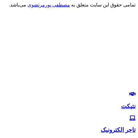
تمامی حقوق این سایت متعلق به
مصطفی پورمرتضوی
می‌باشد.
درود بر شما
من مصطفی پورمرتضوی هستم.
مدیرعامل هلدینگ زندگی رنگی
استراتژیست و مشاور بازاریابی و بازاریابی اینترنتی
در این وب‌سایت سعی دارم، تجربیات خودم رو در زمینه بازاریابی و
بازاریابی اینترنتی با شما خوبان به اشتراک بگذارم.
لب‌تون خندون
روزی‌تون هزار برابر
نتیکت
تاجر الکترونیک