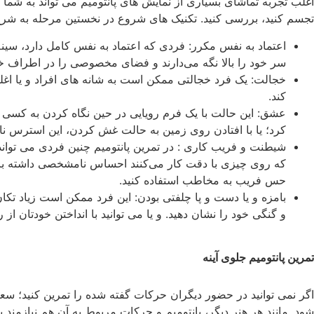
اغلب تجربه تماشای بسیاری از نمایش های پانتومیم می تواند به شما کمک
تجسم کنید، بررسی کنید. تکنیک های شروع در نخستین مرحله به شر
اعتماد به نفس مکرر: فردی که اعتماد به نفس کامل دارد، سینه ی
سر خود را بالا نگه می‌دارند و فضای مخصوصی را در اطراف خود
خجالت: یک فرد خجالتی ممکن است به شانه ‌های افراد و یا اغ
کند.
عشق: این حالت با یک فرم رویایی در حین نگاه کردن به کسی
کرد؛ یا با افتادن روی زمین به حالت غش کردن، این استرس ناش
شیطنت و فریب کاری : در تمرین پانتومیم چنین فردی می تواند،
که روی چیزی با دقت کار می‌کنند احساس نامشخصی داشته باشند
حس فریب به مخاطب استفاده کنید.
بامزه و یا دست و پا چلفتی بودن: این فرد ممکن است زیاد تکان 
و گنگی خود را نشان دهید. و یا می توانید با انداختن خودتان از 
تمرین پانتومیم جلوی آینه
اگر نمی توانید در حضور دیگران حرکات گفته شده را تمرین کنید؛ سعی 
شود. مانند هر هنر دیگر، پانتومیم و حرکات مربوط به آن هم نیازمند 