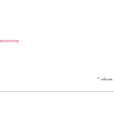
pantomime/
شده‌اند
*