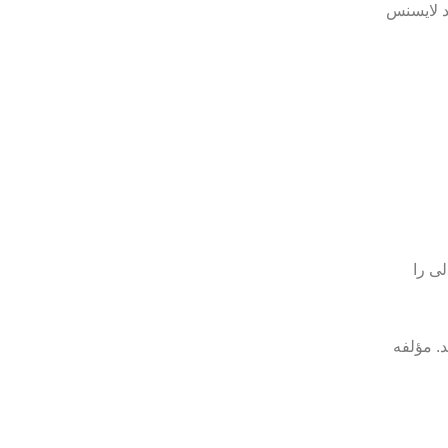
، یک کد لایسنس
لی را
د کنید. مؤلفه