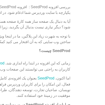
یکپارچه با سایت وردپرس شما ادغام شود. در ادا
آیا به دنبال یک صفحه ساز همه کارۀ صفحه هستی
شود؟ دیگر نیازی نیست بدنبال آن بگردید، زیرا افزونه SeedProd بهترین راه حل ب
با توجه به شهرت زیاد این پلاگین، ما در اینجا و
ساختن وب سایتی که به آن افتخار می کنید کمک 
SeedProd
چیست؟
rod
زمانی که این افزونه در ابتدا راه اندازی شد،
کاربران به راحتی می توانستند این صفحات وب را
SeedProd
اما اکنون،
فعال، این امکان را برای کاربران وردپرس فراهم م
موفقیت در زمینۀ خود استفاده کنند.
چرا باید از افزونه
SeedProd
در وب سایت خود 