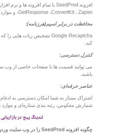
،GetResponse ،ConvertKit ، Zapier و موارد دیگر ادغام می شود.
محافظت در برابر اسپم(هرزنامه):
Google Recaptcha تشخیص ربات 
کند.
کنترل دسترسی:
می توانید قسمت ها یا صفحات خاصی از وب سایت خ
باشید.
عناصر حرفه‌ای:
اشتراک ممتاز به شما امکان دسترسی به ادغام 
شمارش معکوس، رتبه بندی ستاره‌ای و موارد دیگ
لندینگ پیج در بازاریاب
چگونه افزونه SeedProd را در وب سایت وردپرس خود نصب کنیم؟