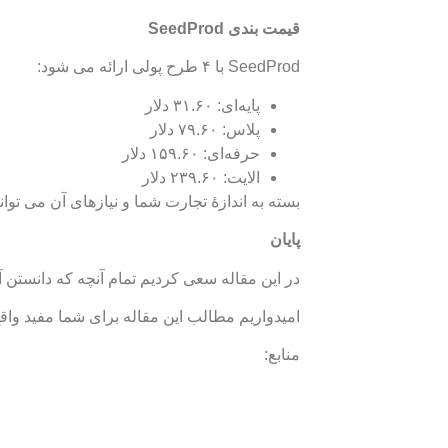
قیمت بندی SeedProd
SeedProd با ۴ طرح پولی ارائه می شود:
پایه‌ای: ۳۱.۶۰ دلار
پلاس: ۷۹.۶۰ دلار
حرفه‌ای: ۱۵۹.۶۰ دلار
الایت: ۲۳۹.۶۰ دلار
بسته به اندازۀ تجارت شما و نیازهای آن می توا
پایان
در این مقاله سعی کردیم تمام آنچه که دانستن آن درباره‌ی اافزونه SeedProd حائز اهمیت
امیدواریم مطالب این مقاله برای شما مفید واق
منابع: