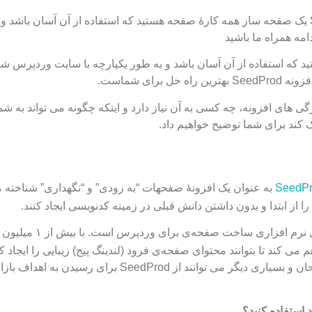
بررسی افزونه SeedProd : افزونه SeedProd یک صفحه ساز همه کارۀ صفحه هستید که استفاده از آن آسان باش
مه همراه ما باشید
د که استفاده از آن آسان باشد و به طور یکپارچه با سایت وردپرس شم
رای شماست.
یژگی های افزونه، چه کسی به آن نیاز دارد و اینکه چگونه می تواند به شم
کند برای شما توضیح خواهیم داد.
SeedP
به عنوان یک افزونۀ صفحهات “به زودی” و “نگهداری” شناخته 
 از ابتدا و بدون داشتن دانش قبلی در زمینه کدنویسی ایجاد کنند.
بعنوان یک افزونه‌ی کامل نرم افزاری ساخت صفحه‌ی برای 
ی کند تا بتوانند محتوای صفحه‌ی فرود (لندینگ پیج) زیبایی را ایجاد کن
نویسان، صاحبان تجارت، توسعه دهندگان، طراحان و بسیاری دیگر می توانند از SeedProd برای رسید
استفاده کنید؟