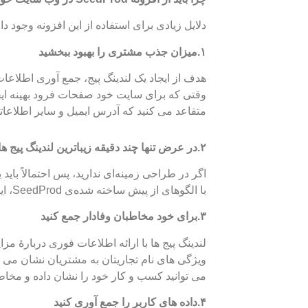
دلایل زیادی برای استفاده از این افزونه وجود د
۱.میزان جذب مشتری را بهبود ببخشید
هدف از ایجاد یک لندینگ پیج، جمع آوری اطلاعات ا
وقتی که برای سایت خود صفحات فرود بهینه ایجا
متقاعد می کنید که آدرس ایمیل و سایر اطلاعاتش
۲.در عرض تنها چند دقیقه زیباترین لندینگ پیج ها را بسازید
اگر در طراحی زمینه‌ای ندارید، پس احتمالاً باید 
با الگوهای از پیش ساخته شده‌ی SeedProd، ایجاد یک لندینگ پیج بصری خیره کننده ساده است و زمان زیادی نمی برد.
۳.برای خود مخاطبان وفادار جمع کنید
لندینگ پیج ها با ارائه اطلاعات فوری دربارۀ م
ویژگی های نام تجاریتان به مشتریان نشان می دهد
می توانید کسب و کار خود را نشان داده و مخاط
۴.داده های کاربر را جمع آوری کنید