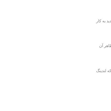
 آماده شدید به کار
ظاهر آن
نید که لندینگ