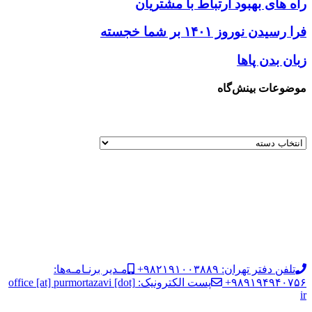
راه های بهبود ارتباط با مشتریان
فرا رسیدن نوروز ۱۴۰۱ بر شما خجسته
زبان بدن پاها
موضوعات بینش‌گاه
تلفن دفتر تهران: ۹۸۲۱۹۱۰۰۳۸۸۹+
مـدیر برنـامـه‌ها:
۹۸۹۱۹۴۹۴۰۷۵۶+
پست الکترونیک: office [at] purmortazavi [dot]
ir