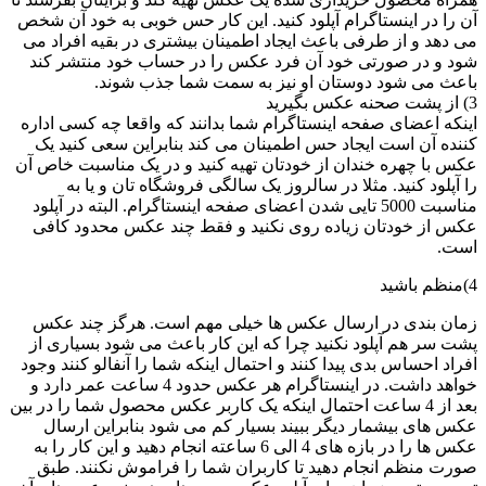
آن را در اینستاگرام آپلود کنید. این کار حس خوبی به خود آن شخص
می دهد و از طرفی باعث ایجاد اطمینان بیشتری در بقیه افراد می
شود و در صورتی خود آن فرد عکس را در حساب خود منتشر کند
باعث می شود دوستان او نیز به سمت شما جذب شوند.
3) از پشت صحنه عکس بگیرید
اینکه اعضای صفحه اینستاگرام شما بدانند که واقعا چه کسی اداره
کننده آن است ایجاد حس اطمینان می کند بنابراین سعی کنید یک
عکس با چهره خندان از خودتان تهیه کنید و در یک مناسبت خاص آن
را آپلود کنید. مثلا در سالروز یک سالگی فروشگاه تان و یا به
مناسبت 5000 تایی شدن اعضای صفحه اینستاگرام. البته در آپلود
عکس از خودتان زیاده روی نکنید و فقط چند عکس محدود کافی
است.
4)منظم باشید
زمان بندی در ارسال عکس ها خیلی مهم است. هرگز چند عکس
پشت سر هم آپلود نکنید چرا که این کار باعث می شود بسیاری از
افراد احساس بدی پیدا کنند و احتمال اینکه شما را آنفالو کنند وجود
خواهد داشت. در اینستاگرام هر عکس حدود 4 ساعت عمر دارد و
بعد از 4 ساعت احتمال اینکه یک کاربر عکس محصول شما را در بین
عکس های بیشمار دیگر ببیند بسیار کم می شود بنابراین ارسال
عکس ها را در بازه های 4 الی 6 ساعته انجام دهید و این کار را به
صورت منظم انجام دهید تا کاربران شما را فراموش نکنند. طبق