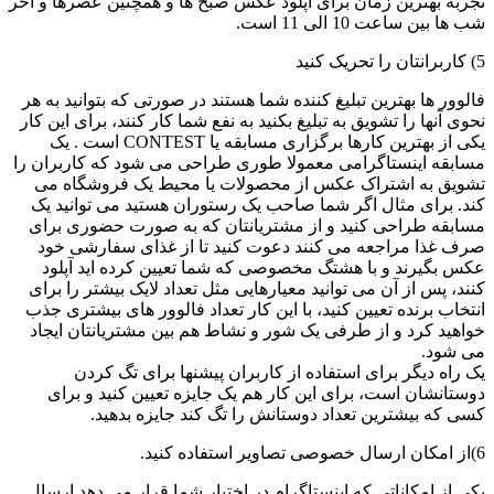
تجربه بهترین زمان برای آپلود عکس صبح ها و همچنین عصرها و آخر
شب ها بین ساعت 10 الی 11 است.
5) کاربرانتان را تحریک کنید
فالوور ها بهترین تبلیغ کننده شما هستند در صورتی که بتوانید به هر
نحوی آنها را تشویق به تبلیغ بکنید به نفع شما کار کنند، برای این کار
یکی از بهترین کارها برگزاری مسابقه یا CONTEST است . یک
مسابقه اینستاگرامی معمولا طوری طراحی می شود که کاربران را
تشویق به اشتراک عکس از محصولات یا محیط یک فروشگاه می
کند. برای مثال اگر شما صاحب یک رستوران هستید می توانید یک
مسابقه طراحی کنید و از مشتریانتان که به صورت حضوری برای
صرف غذا مراجعه می کنند دعوت کنید تا از غذای سفارشی خود
عکس بگیرند و با هشتگ مخصوصی که شما تعیین کرده اید آپلود
کنند، پس از آن می توانید معیارهایی مثل تعداد لایک بیشتر را برای
انتخاب برنده تعیین کنید، با این کار تعداد فالوور های بیشتری جذب
خواهید کرد و از طرفی یک شور و نشاط هم بین مشتریانتان ایجاد
می شود.
یک راه دیگر برای استفاده از کاربران پیشنها برای تگ کردن
دوستانشان است، برای این کار هم یک جایزه تعیین کنید و برای
کسی که بیشترین تعداد دوستانش را تگ کند جایزه بدهید.
6)از امکان ارسال خصوصی تصاویر استفاده کنید.
یکی از امکاناتی که اینستاگرام در اختیار شما قرار می دهد ارسال