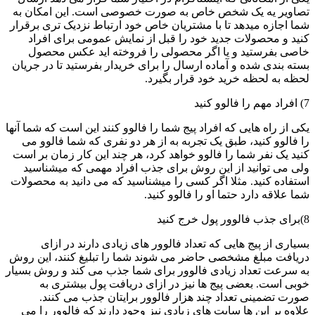
تصاویر یه یک شخص خاص به صورت خصوصی است. این امکان به
شما اجازه میدهد تا با مشتریان خاص خود ارتباط نزدیک تری برقرار
کنید و محصولات جدید خود را قبل از نمایش عمومی برای افراد
خاصی بفرستید و یا اگر محصولی را فروخته اید عکس محصول
بسته بندی شده و آماده ارسال را برای خریدار بفرستید تا در جریان
لحظه به لحظه خرید خود قرار بگیرد.
7) افراد مهم را فالوو کنید
یکی از راه هایی که افراد پیج شما را فالوو کنند این است که شما آنها
را فالوو کنید، طبق یک تجربه به از هر دو نفری که شما فالوو می
کنید یک نفر شما را فالوو خواهد کرد، هر چند این کار زمان بر است
ولی می توانید از این روش برای جذب افراد مهمی که میشناسید
استفاده کنید. مثلا اگر کسی را میشناسید که می دانید به محصولات
شما علاقه دارد حتما او را فالوو کنید.
8)برای جذب فالوور پول خرج کنید
بسیاری از پیج هایی که تعداد فالوور های زیادی دارند در ازای
دریافت مبلغ مشخصی حاضر می شوند شما را تبلیغ کنند، این روش
به سرعت تعداد زیادی فالوور برای شما جذب می کند و روش بسیار
خوبی است. بعضی پیج ها نیز در ازای دریافت پول بیشتری به
صورت تضمینی تعداد چند هزار فالوور برایتان جذب می کنند.
علاوه بر این ها سایت های زیادی نیز وجود دارند که فالوور را می