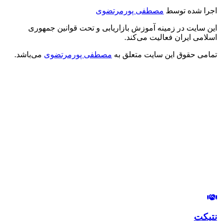
اجرا شده توسط
مصطفی پورمرتضوی
این سایت در زمینه آموزش بازاریابی و تحت قوانین جمهوری
اسلامی ایران فعالیت می‌کند.
تمامی حقوق این سایت متعلق به
مصطفی پورمرتضوی
می‌باشد.
درود بر شما
من مصطفی پورمرتضوی هستم.
مدیرعامل هلدینگ زندگی رنگی
استراتژیست و مشاور بازاریابی و بازاریابی اینترنتی
در این وب‌سایت سعی دارم، تجربیات خودم رو در زمینه بازاریابی و
بازاریابی اینترنتی با شما خوبان به اشتراک بگذارم.
لب‌تون خندون
روزی‌تون هزار برابر
نتیکت