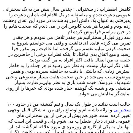
کاهش اضطراب در سخنرانی : چندین سال پیش من به یک سخنرانی
عمومی دعوت شدم و متاسفانه در یک اقدام اشتباه این دعوت را
پذیرفتم. به عنوان یک دانش آموز به شدت در مورد این اتفاق وحشت
زده بودم و تقریباً هر شب کابوس این را می دیدم که صحبت هایم را
در حین مراسم فراموش کرده ام.
سه روز قبل از سخنرانیم هر چقدر تلاش می نمودم و هر چقدر
تمرین می کردم فایده ای نداشت و وقتی می خواستم شروع به
صحبت کردن نمایم نفسم می گرفت، اما عاقبت روز مقرر فرا
رسید و هیچ اتفاق بدی نیافتاد تا اینکه نظرات برخی از حاضرین در
جلسه به من انتقال یافت اکثر افراد به من گفته بودند:
انقدر نگرانی نیاز نیست، به نظر می رسید تو هر جمله را به خاطر
استرس زیادی که داشتی با دقت به حافظه سپرده بودی و همین
موضوع سبب می شد در حین صحبت هایت بسیار مصنوعی و حتی
شبیه یک عروسک خیمه شب بازی به نظر بیایی.رفتارت بسیار
ماشینی بود و شبیه یک گوینده اخبار شده بودی که خبرها را از روی
نمایشگر مقابلش می خواند.
جالب است بدانید در طول یک سال و نیم گذشته من در حدود ۱۰۰
سخنرانی
و ارائه داشته ام و اوضاع برای من به شکل قابل توجهی
تغییر کرده است. هنوز هم پیش از برخی از این سحنرانی های
عمومی قدری دچار اضطراب می شوم ولی واقعیت این است که
آنها بدل به یکی از کارهای روزمره ی مورد علاقه ام گشته اند. از
همین رو و در ادامه قصد دارم پنج راه حلی که سبب کاهش نگرانی