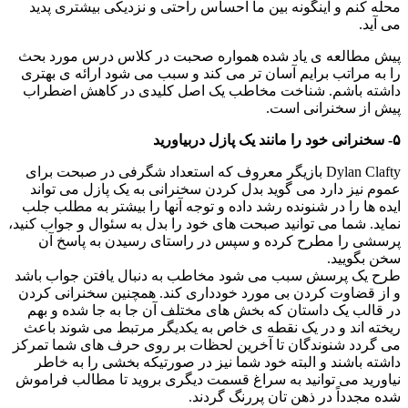
محله کنم و اینگونه بین ما احساس راحتی و نزدیکی بیشتری پدید
می آید.
پیش مطالعه ی یاد شده همواره صحبت در کلاس درس مورد بحث
را به مراتب برایم آسان تر می کند و سبب می شود ارائه ی بهتری
داشته باشم. شناخت مخاطب یک اصل کلیدی در کاهش اضطراب
پیش از سخنرانی است.
۵- سخنرانی خود را مانند یک پازل دربیاورید
Dylan Clafty بازیگر معروف که استعداد شگرفی در صبحت برای
عموم نیز دارد می گوید بدل کردن سخنرانی به یک پازل می تواند
ایده ها را در شنونده رشد داده و توجه آنها را بیشتر به مطلب جلب
نماید. شما می توانید صبحت های خود را بدل به سئوال و جواب کنید،
پرسشی را مطرح کرده و سپس در راستای رسیدن به پاسخ آن
سخن بگویید.
طرح یک پرسش سبب می شود مخاطب به دنبال یافتن جواب باشد
و از قضاوت کردن بی مورد خودداری کند. همچنین سخنرانی کردن
در قالب یک داستان که بخش های مختلف آن جا به جا شده و بهم
ریخته اند و در یک نقطه ی خاص به یکدیگر مرتبط می شوند باعث
می گردد شنوندگان تا آخرین لحظات بر روی حرف های شما تمرکز
داشته باشند و البته خود شما نیز در صورتیکه بخشی را به خاطر
نیاورید می توانید به سراغ قسمت دیگری بروید تا مطالب فراموش
شده مجدداً در ذهن تان پررنگ گردند.