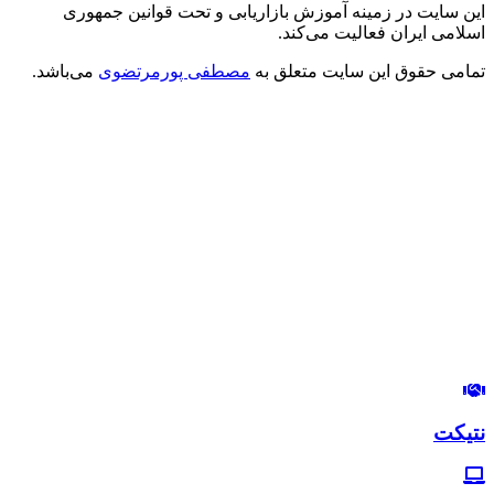
این سایت در زمینه آموزش بازاریابی و تحت قوانین جمهوری
اسلامی ایران فعالیت می‌کند.
تمامی حقوق این سایت متعلق به
مصطفی پورمرتضوی
می‌باشد.
درود بر شما
من مصطفی پورمرتضوی هستم.
مدیرعامل هلدینگ زندگی رنگی
استراتژیست و مشاور بازاریابی و بازاریابی اینترنتی
در این وب‌سایت سعی دارم، تجربیات خودم رو در زمینه بازاریابی و
بازاریابی اینترنتی با شما خوبان به اشتراک بگذارم.
لب‌تون خندون
روزی‌تون هزار برابر
نتیکت