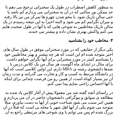
به منظور کاهش اضطراب در طول یک سخنرانی ترجیح می دهم تا
حد ممکن نور سالنی که در آن به سخنرانی می پردازم کم باشد یا
حتی سالن تاریک شود. با محو شدن چهره ها تمرکز من نیز بالا رفته
و میزان نگرانیم کم می شود و البته اخیراً به این نتیجه رسیدم در یک
سالن تاریک مخاطبین به شوخی هایی که با آنها در طول صحبت هایم
می کنم واکنش بهتری نشان داده و بیشتر می خندند.
۴- مخاطب خود را بشناسید
یکی دیگر از حقایقی که در مورد سخنرانی موفق در طول سال های
اخیر متوجه شده ام این است که هر چه بیشتر و بهتر مخاطبین خود
را بشناسم کمتر در مورد سخنرانی برای آنها نگرانی خواهم داشت.
برای مثال در ابتدای ماه آگوست هر سال من یک کلاس درس با
صدها دانشجوی رشته ی MBA دارم، این اولین کلاسی است که آنها
در دانشگاه مرتبط به کسب و کار و تجارت می گذرانند و مدت زمان
آن نیز بسیار کوتاه است، از همین رو من فرصت چندانی برای اینکه
با آنها احساس راحتی نمایم پیدا نمی کنم.
در راستای آنچه گفته شد من معمولا پیش از آغاز کلاس یاد شده به
مطالعه ی سوابق و بیوگرافی دانشجویان حاضر در آن می پردازم و
همین امر سبب می شود شناخت خوبی از آنها به دست بیاورم، مثلاً
متوجه می شوم یکی از آنها اهل شهر یا محله یی است که قبلاً در آن
بزرگ شده ام پس می توانم با وی شوخی های مرتبطی راجع به آن