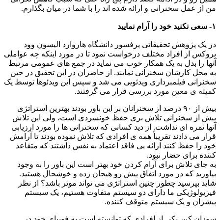
من از عمل سخنرانی و ارائه شده اند را با شما در میان بگذارم.
۱- سعی نکنید خود را آرام نمایید
در یک پژوهش تحقیقاتی پرفسور دانشگاه هاروارد الیسون وود
بروکس از افراد مختلف درخواست نمود تا در مورد اینکه چه عواملی
آنها را بدل به یک همکار خوب می نماید در جمع های عمومی مرتبط
به محل کارشان سخنرانی نمایند. از حاضران در این تحقیق در حین
سخنرانی فیلمبرداری ویدئویی می شد و سپس این ویدئوها توسط یک
کمیته ی معین مورد بررسی قرار می گرفتند.
بیش از ۹۰ درصد از سخنرانان بر این باور بودند بهترین استراتژی
پیش از سخنرانی تلاش بری حفظ خونسردی است، ولی این تلاش
آنها ثمره ای نداشت. از دید کسانی که سخنرانی ها را مورد ارزیابی
قرار می دادند تقریباً همه ی افرادی که تلاش نموده بودند تا آرامش
خود را حفظ کنند ارائه یی فاقد اعتماد به نفس داشتند که متقاعد
کننده برای حضار نبود.
به جای تلاش برای آرام کردن خود بهتر است این باور را به وجود
بیاورید که در مورد اتفاق پیش رو هیجان زده و خوشحال هستید.
شاید بپرسید چطور چنین استراتژی می تواند موثر باشد؟ از نظر
فیزیولوژیکی ما دارای دو سیستم متفاوت هستیم، یک سیستم
پیشران و یک سیستم متوقف کننده.
سوزان کین یکی از افرادی که توانسته است به فوبیای خود در