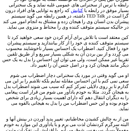
رابطه با ترس از سخنرانی های عمومی غلبه نماید و یک سخنرانی
بسیار موفق در رابطه با
کتابش
که راجع به توانایی های افراد درون
گرا است در TED Talk داشته، در همین رابطه می گوید سیستم
پیشران بدن انسان وی را هیجان زده و مشتاق به انجام امور می کند
در حالیکه سیستم متوقف کننده وی را محتاط و منزوی می نماید.
کین معتقد است با تلاش برای آرام کردن خود سعی خواهید کرد تا
سیستم متوقف کننده ی خود را از کار بیانندازید و سیستم پیشران
خود را فعال کنید. اضطراب یک احساس بسیار ناخوشایند محسوب
می گردد و از بین بردن آن به شکلی بسیار سریع و از طریق تلقین
تقریباً غیر ممکن است، ولی می توان این احساس را بدل به یک حس
دیگر مانند هیجان کرد و در اصل جنس آن را تغییر داد.
او می گوید وقتی در مورد یک سخنرانی دچار اضطراب می شوم
سعی نمی کنم با این احساس مقابله نمایم بلکه تلاشم را بر این می
گذارم تا بر روی دلایلی تمرکز کنم که سبب می شوند اضطراب بدل
به هیجان گردد. مثلا به خودم یادآور می شوم من قرار است پیغامی
را به دیگران انتقال دهم که دارای اهمیت بسیار زیادی برای شخص
خودم بوده و این حس اضطراب من را بدل به هیجانی بالقوه می
نماید.
من از به چالش کشیدن مخاطبانم، تغییر پدید آوردن در بینش آنها و
البته سرگرم کردنشان لذت می برم و با یادآوری این موارد به خودم
معمولاً بسیار سریع سر شوق می آیم. با افزایش این تفکرات مثبت