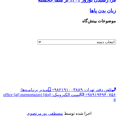
زبان بدن پاها
موضوعات بینش‌گاه
تلفن دفتر تهران: ۹۸۲۱۹۱۰۰۳۸۸۹+
مـدیر برنـامـه‌ها:
۹۸۹۱۹۴۹۴۰۷۵۶+
پست الکترونیک: office [at] purmortazavi [dot]
ir
اجرا شده توسط
مصطفی پورمرتضوی