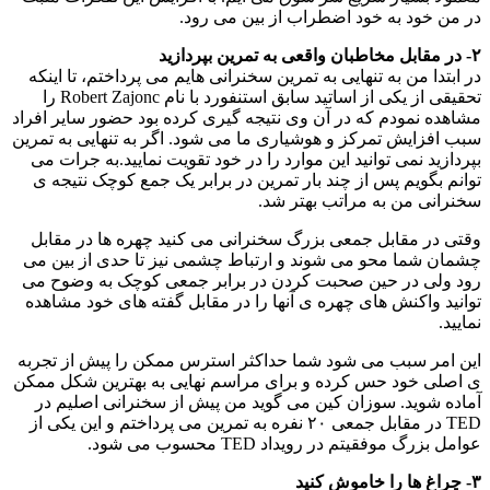
در من خود به خود اضطراب از بین می رود.
۲- در مقابل مخاطبان واقعی به تمرین بپردازید
در ابتدا من به تنهایی به تمرین سخنرانی هایم می پرداختم، تا اینکه
تحقیقی از یکی از اساتید سابق استنفورد با نام Robert Zajonc را
مشاهده نمودم که در آن وی نتیجه گیری کرده بود حضور سایر افراد
سبب افزایش تمرکز و هوشیاری ما می شود. اگر به تنهایی به تمرین
بپردازید نمی توانید این موارد را در خود تقویت نمایید.به جرات می
توانم بگویم پس از چند بار تمرین در برابر یک جمع کوچک نتیجه ی
سخنرانی من به مراتب بهتر شد.
وقتی در مقابل جمعی بزرگ سخنرانی می کنید چهره ها در مقابل
چشمان شما محو می شوند و ارتباط چشمی نیز تا حدی از بین می
رود ولی در حین صحبت کردن در برابر جمعی کوچک به وضوح می
توانید واکنش های چهره ی آنها را در مقابل گفته های خود مشاهده
نمایید.
این امر سبب می شود شما حداکثر استرس ممکن را پیش از تجربه
ی اصلی خود حس کرده و برای مراسم نهایی به بهترین شکل ممکن
آماده شوید. سوزان کین می گوید من پیش از سخنرانی اصلیم در
TED در مقابل جمعی ۲۰ نفره به تمرین می پرداختم و این یکی از
عوامل بزرگ موفقیتم در رویداد TED محسوب می شود.
۳- چراغ ها را خاموش کنید