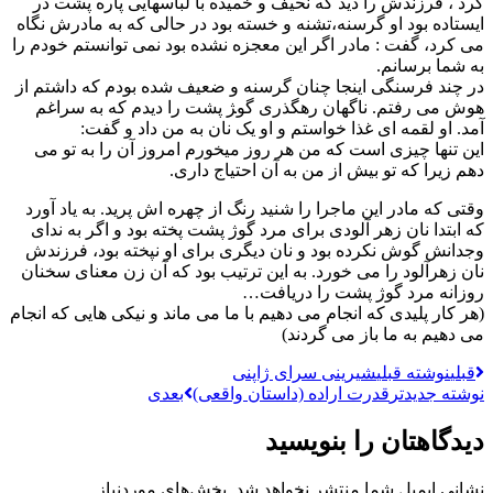
کرد ، فرزندش را دید که نحیف و خمیده با لباسهایی پاره پشت در
ایستاده بود او گرسنه،تشنه و خسته بود در حالی که به مادرش نگاه
می کرد، گفت : مادر اگر این معجزه نشده بود نمی توانستم خودم را
به شما برسانم.
در چند فرسنگی اینجا چنان گرسنه و ضعیف شده بودم که داشتم از
هوش می رفتم. ناگهان رهگذری گو‍ژ پشت را دیدم که به سراغم
آمد. او لقمه ای غذا خواستم و او یک نان به من داد و گفت:
این تنها چیزی است که من هر روز میخورم امروز آن را به تو می
دهم زیرا که تو بیش از من به آن احتیاج داری.
وقتی که مادر این ماجرا را شنید رنگ از چهره اش پرید. به یاد آورد
که ابتدا نان زهر آلودی برای مرد گوژ پشت پخته بود و اگر به ندای
وجدانش گوش نکرده بود و نان دیگری برای او نپخته بود، فرزندش
نان زهرآلود را می خورد. به این ترتیب بود که آن زن معنای سخنان
روزانه مرد گوژ پشت را دریافت…
(هر کار پلیدی که انجام می دهیم با ما می ماند و نیکی هایی که انجام
می دهیم به ما باز می گردند)
قبلی
نوشته قبلی
شیرینی سرای ژاپنی
نوشته جدیدتر
قدرت اراده (داستان واقعی)
بعدی
دیدگاهتان را بنویسید
نشانی ایمیل شما منتشر نخواهد شد.
بخش‌های موردنیاز