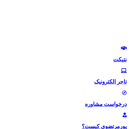
درود بر شما
من مصطفی پورمرتضوی هستم.
مدیرعامل هلدینگ زندگی رنگی
استراتژیست و مشاور بازاریابی و بازاریابی اینترنتی
در این وب‌سایت سعی دارم، تجربیات خودم رو در زمینه بازاریابی و
بازاریابی اینترنتی با شما خوبان به اشتراک بگذارم.
لب‌تون خندون
روزی‌تون هزار برابر
نتیکت
تاجر الکترونیک
درخواست مشاوره
پورمرتضوی کیست؟