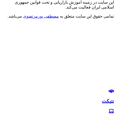
این سایت در زمینه آموزش بازاریابی و تحت قوانین جمهوری
اسلامی ایران فعالیت می‌کند.
تمامی حقوق این سایت متعلق به
مصطفی پورمرتضوی
می‌باشد.
درود بر شما
من مصطفی پورمرتضوی هستم.
مدیرعامل هلدینگ زندگی رنگی
استراتژیست و مشاور بازاریابی و بازاریابی اینترنتی
در این وب‌سایت سعی دارم، تجربیات خودم رو در زمینه بازاریابی و
بازاریابی اینترنتی با شما خوبان به اشتراک بگذارم.
لب‌تون خندون
روزی‌تون هزار برابر
نتیکت