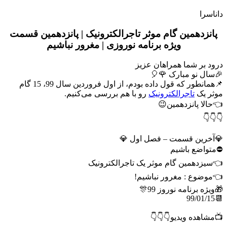
داناسرا
پانزدهمین گام موثر تاجرالکترونیک | پانزدهمین قسمت
ویژه برنامه نوروزی | مغرور نباشیم
درود بر شما همراهان عزیز
🎉سال نو مبارک 🌹🎈
📌همانطور که قول داده بودم، از اول فروردین سال 99، 15 گام
موثر یک
تاجرالکترونیک
رو با هم بررسی می‌کنیم.
👈حالا پانزدهمین😉
👇👇👇
💎آخرین قسمت – فصل اول 💎
⛔متواضع باشیم
👈سیزدهمین گام موثر یک تاجرالکترونیک
👈موضوع : مغرور نباشیم!
🎁ویژه برنامه نوروز 99🎊
📆99/01/15
📺مشاهده ویدیو👇👇👇