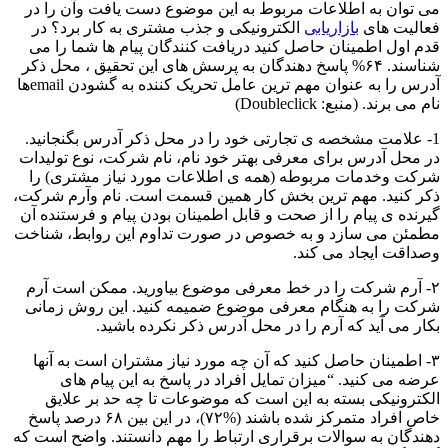
می توان به اطلاعات مربوط به این موضوع دست یافت وآن را در
فعالیت های
بازاریابی
الکترونیکی و جذب مشتری به کار برد؟ در
قدم اول اطمینان حاصل کنید دریافت کنندگان پیام ها شما را می
شناسند. ۶۴% پاسخ دهندگان به پرسش های این تحقیق ، محل ذکر
آدرس را به عنوان مهم ترین عامل تحریک کننده به گشودن emailها
نام می برند. (منبع: Doubleclick)
1- علامت مشخصه ی تجارتی خود را در محل ذکر آدرس بگنجانید.
در محل آدرس برای معرفی بهتر خود نام، نام شرکت، نوع تولیدات
شرکت وخدمات مربوطه (همه ی اطلاعات مورد نیاز مشتری) را
ذکر کنید. مهم ترین بخش کار همین قسمت است. نام وآرم شرکت،
گیرنده ی پیام را از صحت و قابل اطمینان بودن پیام و فرستنده آن
مطمئن می سازد و به خصوص در صورت تداوم این روابط، شناخت
وصداقت ایجاد می کند.
۲- آرم شرکت را در خط معرفی موضوع بیاورید. ممکن است آرم
شرکت را به هنگام معرفی موضوع ضمیمه کنید. این روش زمانی
بکار می آید که آرم را در محل آدرس ذکر نکرده باشید.
۳- اطمینان حاصل کنید که آن چه مورد نیاز مشتران است به آنها
عرضه می کنید. “میزان تمایل افراد در پاسخ به این پیام های
الکترونیکی بسته به این است که موضوعات تا چه حد بر علایق
خاص افراد متمرکز شده باشند (%۷۲)، در این بین ۶۸ درصد پاسخ
دهندگان به سوالات برقراری ارتباط را مهم دانستند. واضح است که