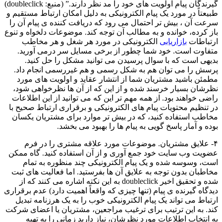
گیرندگان پیام اولویت های خود را مد نظر دارند.” (منبع: doubleclick)
طبیعتاً در مورد یک پیام الکترونیکی به دلیل امکان ارتباط مستقیم و
سرعت آن ، بیش تر احتمال می رود که دریافت کننده ی پیام آن را
باز کرده، خوانده و به مطالب آن توجه کند. موضوعات دلخواه و تنوع
ارتباطات
بازاریابی
الکترونیکی در مورد هر شغل و هر مخاطب
متفاوت است. خود شما چطور از برخی مسایل سر درمی آورید.
بدیهی است که با سوال پرسیدن می توانید مشکل را حل کنید.
پرسش را می توان هم به شکل رسمی و هم غیررسمی انجام داد.
مطمئن باشید مشتریان شما از انتشار عقاید و اولویت های مورد
نظرشان بسیار خرسند شده و از این که از آن ها نظرخواهی شود،
راضی خواهند بود. از همه مهم تر این که می توانید از این اطلاعات
در تنظیم محتویات پیام های الکترونیکی و برقراری ارتباط صحیح با
مخاطب استفاده کنید، که در بیش تر موارد برای مشتریان یکسان
بوده و آمار پاسخ گویی به پیام ها را بهبود می بخشد.
۴- علایق مشتریان. موضوعات مورد علاقه مشتری را در فرم
عضویت وب سایت خود جمع آوری و از آن استفاده کنید. گاه ممکن
است، وسوسه شده و یک پیام الکترونیکی چند منظوره به تمام
مخاطبان بدون توجه به علایق آن ها بفرستید. اما فعالیت های ثبت
شده و تحقیق اخیر doubleclick به این نکته اشاره می کنند که از
دیدگاه گیرنده ی پیام (تنها چیزی که واقعاً اهمیت دارد) عدم برقراری
ارتباط می تواند یک پیام الکترونیکی خوب را به یک هرزنامه تبدیل
کند. به این ترتیب برای ترغیب مراجعین، مشتریان یا اعضای شرکت
به انتخاب اطلاعات مورد نظرشان، نیاز دارید زمانی را به تهیه