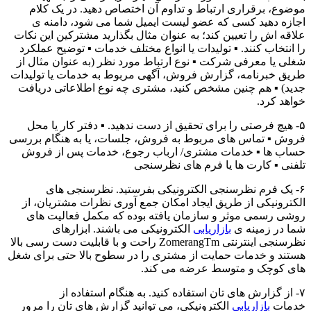
موضوع، برقراری ارتباط و تداوم آن اختصاص دهید. در یک کلام
اجازه دهید کسی که عضو لیست ایمیل شما می شود، دامنه ی
علاقه اش را تعیین کند؛ به عنوان مثال بگذارید مشترکین این نکات
را انتخاب کنند. ▪ تولیدات یا انواع مختلف خدمات ▪ توضیح عملکرد
شغلی یا معرفی شرکت ▪ نوع ارتباط مورد نظر (به عنوان مثال از
طریق خبرنامه، گزارش فروش، آگهی مربوط به خدمات یا تولیدات
جدید) ▪ هم چنین مشخص کنید، مشتری چه نوع اطلاعاتی دریافت
خواهد کرد.
۵- هیچ فرصتی را برای تحقیق از دست ندهید. ▪ دفتر کار یا محل
فروش ▪ تماس های مربوط به فروش، جلسات، یا به هنگام بررسی
حساب ها ▪ خدمات مشتری/ ارباب رجوع، خدمات پس از فروش
تلفنی ▪ کارت ها یا فرم های نظرسنجی
۶- یک فرم نظرسنجی الکترونیکی بفرستید. نظرسنجی های
الکترونیکی از طریق ایجاد امکان جمع آوری نظرات مشتریان، از
روشی رسمی موثر و سازمان یافته بوده که مکمل فعالیت های
شما در زمینه ی
بازاریابی
الکترونیکی می باشند. ابزارهای
نظرسنجی اینترنتی ZomerangTm راحت و با قابلیت دست رسی بالا
هستند و خدمات حمایت از مشتری را در سطوح بالا حتی برای شغل
های کوچک و متوسط عرضه می کند.
۷- از گزارش های تان استفاده کنید. به هنگام استفاده از
خدمات
بازاریابی
الکترونیکی، می توانید گزارش های تان را مرور