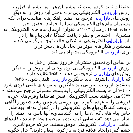
تحقیقات ثابت کرده است که مشتریان هر روز بیشتر از قبل به
ارزش
بازاریابی
الکترونیکی پی برده وحتی این روش را به دیگر
روش های
بازاریابی
ترجیح می دهند راهکارهای مناسب برای آنکه
مشتریان پیام های الکترونیکی شما را بخوانند. تحقیق اخیر
Doubleclick در سال ۲۰۰۴ با عنوان” ارسال پیام های الکترونیکی به
مشتریان” احساس و نظر دریافت کنندگان این پیام ها را در
باب
بازاریابی
الکترونیکی به شکلی جالب توجه بازگو می کند و
همچنین راهکار های موثر در ایجاد بازدهی بیش تر را
برای
بازاریابی
الکترونیکی پیشنهاد می کند.
بر اساس این تحقیق مشتریان هر روز بیشتر از قبل به
ارزش
بازاریابی
الکترونیکی پی برده وحتی این روش را به دیگر
روش های
بازاریابی
ترجیح می دهند: ▪ ۵۴% عقیده دارند
که
بازاریابی
اینترنتی باید جایگزین
بازاریابی
تلفنی شود. ▪ ۴۵%
معتقدند بازاریاب اینترنتی باید جایگزین تماس های تلفنی فردی شود.
▪ ۴۰% آن ها پست الکترونیکی را به پست معمولی ترجیح می دهند. ▪
۳۳% می خواهند پست الکترونیکی نقش تقاضاها وفرم های خرده
فروشی را به عهده بگیرند. این بررسی همچنین رشد شعور و آگاهی
دریافت کنندگان پیام های الکترونیکی را در کنترل inbox وبه طور
خاص پیام هایی که آن ها را می گشایند وبه آنها پاسخ می دهند را
نشان می دهد: “شناسایی فرستنده و موضوع مطرح شده ، کلیدهای
اساسی
بازاریابی
الکترونیکی موفق هستند، چراکه هردو تاثیری
چشم گیر درایجاد علاقه فرد به باز کردن پیغام دارند.” حال چگونه