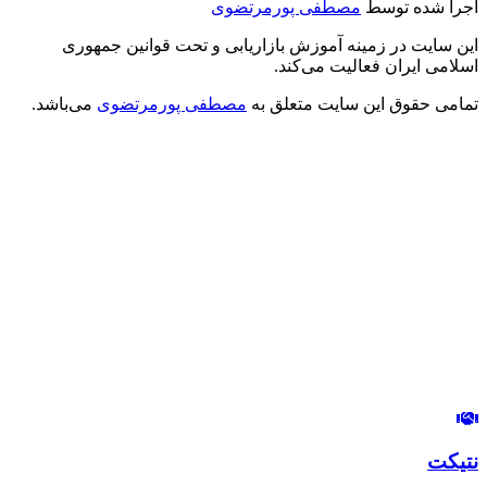
اجرا شده توسط
مصطفی پورمرتضوی
این سایت در زمینه آموزش بازاریابی و تحت قوانین جمهوری
اسلامی ایران فعالیت می‌کند.
تمامی حقوق این سایت متعلق به
مصطفی پورمرتضوی
می‌باشد.
درود بر شما
من مصطفی پورمرتضوی هستم.
مدیرعامل هلدینگ زندگی رنگی
استراتژیست و مشاور بازاریابی و بازاریابی اینترنتی
در این وب‌سایت سعی دارم، تجربیات خودم رو در زمینه بازاریابی و
بازاریابی اینترنتی با شما خوبان به اشتراک بگذارم.
لب‌تون خندون
روزی‌تون هزار برابر
نتیکت