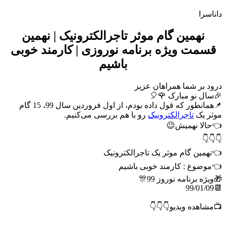
داناسرا
نهمین گام موثر تاجرالکترونیک | نهمین
قسمت ویژه برنامه نوروزی | کارمند خوبی
باشیم
درود بر شما همراهان عزیز
🎉سال نو مبارک 🌹🎈
📌همانطور که قول داده بودم، از اول فروردین سال 99، 15 گام
موثر یک
تاجرالکترونیک
رو با هم بررسی می‌کنیم.
👈حالا نهمیش😉
👇👇👇
👈نهمین گام موثر یک تاجرالکترونیک
👈موضوع : کارمند خوبی باشیم
🎁ویژه برنامه نوروز 99🎊
📆99/01/09
📺مشاهده ویدیو👇👇👇