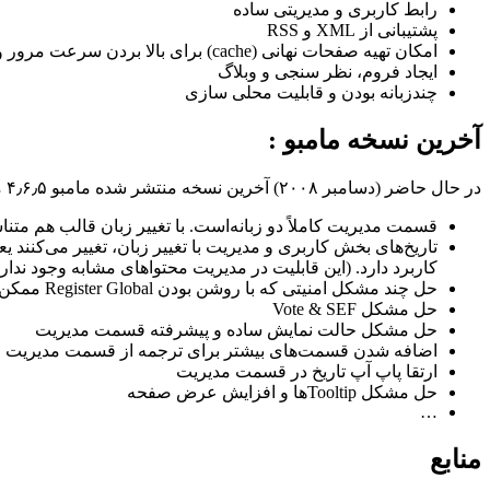
رابط کاربری و مدیریتی ساده
پشتیبانی از XML و RSS
امکان تهیه صفحات نهانی (cache) برای بالا بردن سرعت مرور وب‌گاه
ایجاد فروم، نظر سنجی و وبلاگ
چندزبانه بودن و قابلیت محلی سازی
آخرین نسخه
مامبو :
در حال حاضر (دسامبر ۲۰۰۸) آخرین نسخه منتشر شده مامبو ۴٫۶٫۵ می‌باشد. وبژگیهای این نسخه عبارت‌اند از:
قسمت مدیریت کاملاً دو زبانه‌است. با تغییر زبان قالب هم متن
تاریخ‌های بخش کاربری و مدیریت با تغییر زبان، تغییر می‌کنند یعن
کاربرد دارد. (این قابلیت در مدیریت محتواهای مشابه وجود ندارد
حل چند مشکل امنیتی که با روشن بودن Register Global ممکن بود سایت‌ها را دچار آسیب کند
حل مشکل Vote & SEF
حل مشکل حالت نمایش ساده و پیشرفته قسمت مدیریت
اضافه شدن قسمت‌های بیشتر برای ترجمه از قسمت مدیریت
ارتقا پاپ آپ تاریخ در قسمت مدیریت
حل مشکل Tooltipها و افزایش عرض صفحه
…
منابع