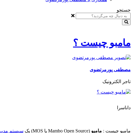
جستجو
مامبو چیست ؟
مصطفی پورمرتضوی
تاجر الکترونیک
داناسرا
مامبو چیست :
مامبو
(Mambo Open Source یا MOS) یک
سیستم مدیری