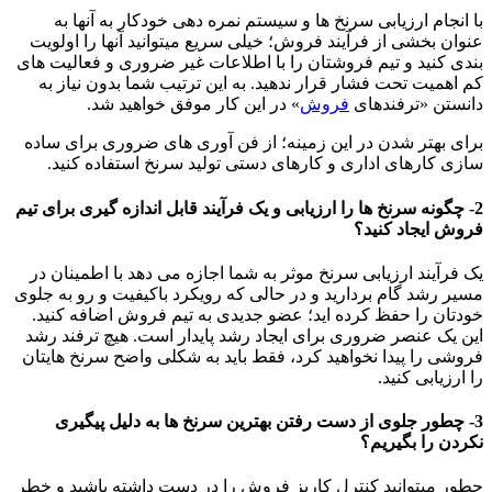
با انجام ارزیابی سرنخ ها و سیستم نمره دهی خودکار به آنها به
عنوان بخشی از فرآیند فروش؛ خیلی سریع میتوانید آنها را اولویت
بندی کنید و تیم فروشتان را با اطلاعات غیر ضروری و فعالیت های
کم اهمیت تحت فشار قرار ندهید. به این ترتیب شما بدون نیاز به
دانستن «ترفندهای
فروش
» در این کار موفق خواهید شد.
برای بهتر شدن در این زمینه؛ از فن آوری های ضروری برای ساده
سازی کارهای اداری و کارهای دستی تولید سرنخ استفاده کنید.
2- چگونه سرنخ ها را ارزیابی و یک فرآیند قابل اندازه گیری برای تیم
فروش ایجاد کنید؟
یک فرآیند ارزیابی سرنخ موثر به شما اجازه می دهد با اطمینان در
مسیر رشد گام بردارید و در حالی که رویکرد باکیفیت و رو به جلوی
خودتان را حفظ کرده اید؛ عضو جدیدی به تیم فروش اضافه کنید.
این یک عنصر ضروری برای ایجاد رشد پایدار است. هیچ ترفند رشد
فروشی را پیدا نخواهید کرد، فقط باید به شکلی واضح سرنخ هایتان
را ارزیابی کنید.
3- چطور جلوی از دست رفتن بهترین سرنخ ها به دلیل پیگیری
نکردن را بگیریم؟
چطور میتوانید کنترل کاریز فروش را در دست داشته باشید و خطر