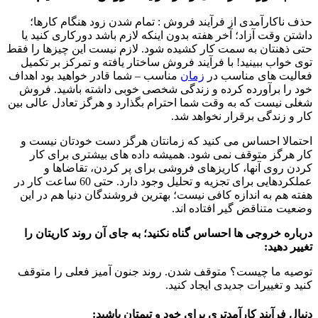
حذف ناکارآمدی از فرآیند فروش : تمام شدن زود هنگام کارها؛
داشتن وقت آزاد؛ آخر هفته بدون اینکه لازم باشد دورکاری کنید یا
حتی ذهنتان به سمت کار کشیده شود. لازم نیست این چیزها را فقط
توی خواب ببینید! با فرآیند فروش ساختار یافته و تمرکز بر تکمیل
فعالیت های مناسب در
زمان
مناسب – شما قادر خواهید بود اهداف
خود را برآورده کرده و زندگی شخصی خوبی داشته باشید. فروش
شغلی نیست که به وقت شما احترام بگذارد و هرگز تعادل عالی بین
کار و زندگی برقرار نخواهد شد.
احتمالا احساس می کنید که زمانتان هرگز دست خودتان نیست و
کار هرگز متوقف نمی شود. همیشه داده های بیشتری برای کار
کردن روی آنها، کاریزهای فروشی برای پر کردن، تقاضاها و
عملکردهایی برای تجزیه و تحلیل وجود دارد. حتی 60 ساعت کار در
هفته هم به اندازه کافی نیست؛ بهترین فروشندگان دنیا هم در این
وضعیت متناقض گیر افتاده اند.
درباره خروجی ها احساس گناه نکنید؛ به جای آن روند کاریتان را
تغییر دهید:
توصیه ما چیست؟ متوقف شدن. روند جنون آمیز فعلی را متوقف
کنید و تغییرات جدیدی ایجاد کنید.
دنبال فرآیند کارآمدتری برای خود و تیمتان باشید: