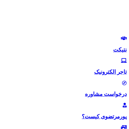
مدیرعامل هلدینگ زندگی رنگی
استراتژیست و مشاور بازاریابی و بازاریابی اینترنتی
در این وب‌سایت سعی دارم، تجربیات خودم رو در زمینه بازاریابی و
بازاریابی اینترنتی با شما خوبان به اشتراک بگذارم.
لب‌تون خندون
روزی‌تون هزار برابر
نتیکت
تاجر الکترونیک
درخواست مشاوره
پورمرتضوی کیست؟