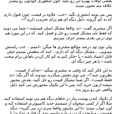
بعضی اوقات بهتره این رو بگید، چون اینطوری خودتون رو بیشتر
علاقه مند نشون میدید.
پس می تونید اینجوری بگید: «خب، علاوه بر قیمت، چون قبول دارم
که یه کم گرونه، دلیل دیگه ای هم برای نخریدن دارید؟!»
اگر مشتری گفت: «نه. واقعا مشکل اصلی قیمتشه.» شما می دونید
که فقط باید مشکل قیمت رو حل و فصل کنید. که در این مورد هم
توی درس بعدی بیشتر حرف میزنیم.
ولی توی نود درصد مواقع مشتری ها میگن: «اممم… خب راستش
میدونی… مشکل دیگه ای که دارم… اینه که مطمئن نیستم خیلی
قابل اعتماد باشه.» یا «فکر کنم یه کم کار کردن باهاش برام سخت
باشه.» یا هر چیز دیگه ای.
به این فکر کنید که وقتی به مشتری میگید: «جدای از قیمت،
نظرتون چیه؟»، چی توی ذهنش میگذره. میدونه که اگر بگه: «نه
فقط قیمت»، اگر شما مشکل قیمت رو حل کنید، بعدش مجبور
میشه ازتون خرید کنه. پس با این تکنیک مجبورش می کنید دلیل
واقعی ش رو بروز بده.
از تکنیک کندن پوست پیاز در جاهای دیگه هم می تونید استفاده کنید.
مثلا اگر از کسی میخواید از سیستم جدید کامپیوتری استفاده کنه و
اون جواب میده: «با این مانیتور واقعا سرم درد می گیره»، دیگه
خودتون رو با بحث کردن درباره مانیتور توی گرفتاری نندازید! یا