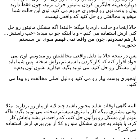
درباره هزینه جایگزین کردن مانیتور حرف نزنید، چون فقط دارید
پول و وقت تون رو اینجوری حروم می کنید. توی این حالت شما
میخواید مخالفتی رو حل کنید که واقعی نیست.
حالا اینجا دو حالت داره. یا میگه: «البته! اگه مشکل مانیتور رو حل
کنی ازش استفاده می کنم.» و یا اینکه جواب میده: «خب راستش…
باز هم نمیدونم، چون من واقعا نمی فهمم منوی این سیستم
چجوریه.»
پس در نتیجه حالا ما دلیل واقعی مخالفتش رو میدونیم. اون نمی
خواد اقرار کنه که کار کردن با سیستم براش سخته. پس شما باید
این مشکل رو حل کنید. می تونید بگید: «بذارید نشون تون بدم.»
اینجوری پوست پیاز رو می کنید و دلیل اصلی مخالفت رو پیدا می
کنید.
البته گاهی اوقات شاید مجبور باشید چند لایه از پیاز رو بردارید. مثلا
وقتی مشتری میگه کار با منوی سیستم سخته، می تونید بگید: «اگه
بتونم این مشکل رو براتون حل کنم، که راحت تر بشه باهاش کار
کرد، یا بتونم یه جوری مشکل منو رو کلا از بین ببرم، ازش استفاده
می کنی؟»