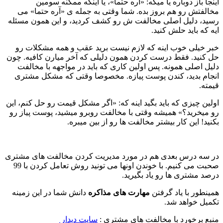
اینجا باز دوباره یا میگه: «آره حتما»، یا اینکه ممکنه سومین
مخالفتش رو هم بروز بده. شما وقتی به جمله ی «آره حتما» می
رسید، دلیل اصلی مخالفت ش رو کشف کردید، و این همون مسئله
ایه که باید حلش کنید.
خبر خیلی خوب اینه که لازم نیست برید عقب و همه مشکلات رو
حل کنید. فقط درست کردن همون دلیلی که آخر میارن کافیه. چون
دلیل اصلی همونه. پس اولین کاری که باید در مواجهه با مخالفت
انجام بدید، کندن پوست پیازه. مخصوصا وقتی که مشکل مشتری
قیمته.
اولین چیزی که باید بگید اینه که: «اگر مشکل قیمت رو حل کنم، این
رو میخرید؟» همیشه وقتی با مخالفت روبرو میشید، پوست پیاز رو
بکنید! این کار بیشتر مخالفت ها رو از بین میبره.
در سه درس بعدی هم در مورد مدیریت کردن مخالفت های مشتری
صحبت می کنیم. با خوندن اونها می تونید روش تعامل کردن با 99
درصد مشتری ها رو یاد بگیرید.
همینطور با یاد گرفتن
مهارت های مذاکره
دانش شما در این زمینه
تکمیل خواهد شد.
منبع برخورد با مخالفت های مشتری :
سایت دیدار