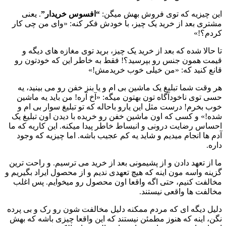
این چیزیه که توی فروش بهش میگن:
“افسوس خریدار”
. یعنی
مشتری بعد از خرید یک چیز، با خودش فکر کنه: «وای من چی کار
کردم؟!»
تا حالا شده که بعد از خرید یک چیز، برید توی مغازه های دیگه و
قیمت همون جنس رو بپرسید؟! فقط به خاطر این که خودتون رو
قانع کنید که: «من خیلی خوب خریدمش!»
هر وقت شما تبلیغ یک ماشین بی ام و یا بنز خفن رو می بینید، یه
حسی توی ناخودآگاه تون بهتون میگه: «آخ آره! من باید یه ماشین
خوب بخرم! درست مثل این یارو باحاله که تو تبلیغ سوار بی ام و
شده!» و کسی که اون ماشین خفن رو خریده با دیدن اون تبلیغ یک
احساس رضایت درونی و انبساط خاطر پیدا میکنه. این کاریه که ما
آدم ها انجام میدیم و شاید یه کم عجیب باشه. اما چیزیه که وجود
داره.
ما از تعهد دادن و از پشیمونی بعد از خرید می ترسیم. و راحت ترین
گزینه واسه مون اینه که هیچ تعهدی ندیم و از محصول ایراد بگیریم و
مخالفت کنیم، حتی اگه واقعا اون محصول رو میخوایم. پس اغلب
مخالفت ها واقعی نیستند.
دلیل دیگه ای که مردم ممکنه دلیل مخالفت شون رو رک و بی پرده
نگن، اینه که هنوز مطمئن نیستند که این واقعا چیزی باشه که بهش