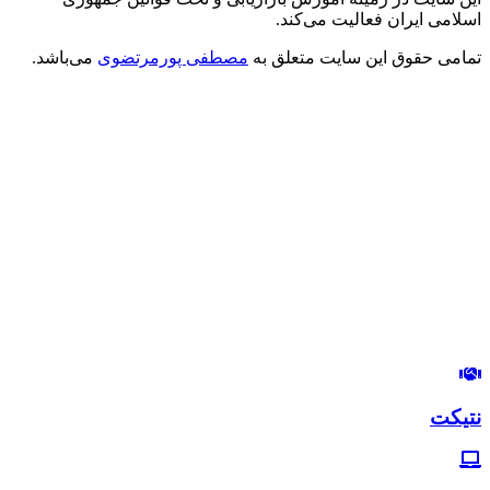
اسلامی ایران فعالیت می‌کند.
تمامی حقوق این سایت متعلق به
مصطفی پورمرتضوی
می‌باشد.
درود بر شما
من مصطفی پورمرتضوی هستم.
مدیرعامل هلدینگ زندگی رنگی
استراتژیست و مشاور بازاریابی و بازاریابی اینترنتی
در این وب‌سایت سعی دارم، تجربیات خودم رو در زمینه بازاریابی و
بازاریابی اینترنتی با شما خوبان به اشتراک بگذارم.
لب‌تون خندون
روزی‌تون هزار برابر
نتیکت