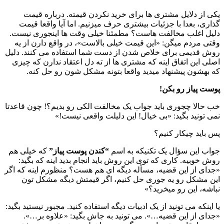
یکی از دلایل مشتری ها برای خرید نکردن قیمته. درباره قیمت
گذاری، بعدا با جزئیات بیشتری حرف میزنیم. اما آیا واقعا قیمت
دلیل اغلب مخالفت هاست؟ مطمئنا خیلی وقت ها اینجوری نیست.
وقتی مردم میگن: «این قیمت خیلی بالاست»، در واقع دارن از یه
روش قدیمی برای خلاص شدن از دست شما استفاده می کنند. دلیل
اصلی این اتفاق اینه که مشتری ها از ته دل اعتقاد ندارن که چیزی
که بهشون پیشنهاد میدید واقعا بتونه مشکل شون رو حل کنه.
پوست پیاز رو بکن!
خب حالا چجوری باید جواب یک مخالفت الکی رو بدیم؟! چون قاعدتا
نمی تونید بگید: «بی خیال! این دلیلت واقعی نیست!»
پس باید چیکار کنیم؟
جواب این سؤال یک تکنیکه به اسم
“کندن پوست پیاز”
که خیلی هم
روش خوبیه. کاری که توی این روش باید انجام بدید اینه که بگید:
«جدای از این قضیه، مسأله دیگه ای هم هست؟ منظورم اینه که اگر
این مشکل رو یه جوری حل کنیم، اگر قیمتش دیگه مشکل تون
نباشه، این رو میخرید؟»
یا اینکه می تونید از یک ادبیات دیگه استفاده کنید. مجبور نیستید بگید:
«جدای از این قضیه…». می تونید به جاش بگید: «علاوه بر…».