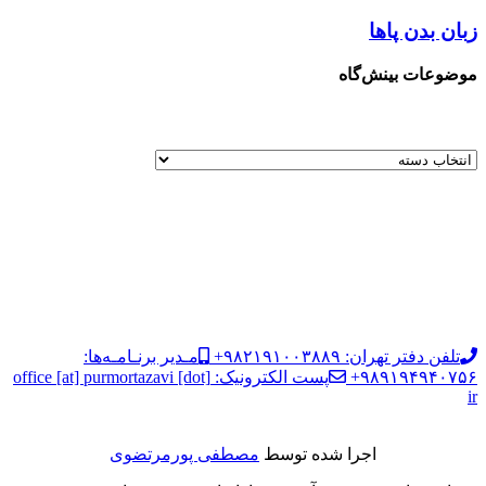
زبان بدن پاها
موضوعات بینش‌گاه
تلفن دفتر تهران: ۹۸۲۱۹۱۰۰۳۸۸۹+
مـدیر برنـامـه‌ها:
۹۸۹۱۹۴۹۴۰۷۵۶+
پست الکترونیک: office [at] purmortazavi [dot]
ir
اجرا شده توسط
مصطفی پورمرتضوی