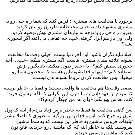
خاطر اینجا یک بخش کوچیک درباره مدیریت مخالفت ها میذاریم.
برخورد با مخالفت های مشتری : فرض کنید که شما راه حلی رو به
مشتری پیشنهاد دادید، خیلی محتاطانه نظرتون رو بیان کردید،
بهترین راه حل رو با توجه به نیازهای مشتری بهش توصیه کردید،
ولی اون باز هم ایراد گرفته. خب، چه اتفاقی می افته اگر اینجوری
بشه؟!
اصلا نباید نگران باشید. این آخر دنیا نیست! خیلی وقت ها مخالفت
نشونه علاقه مندی مشتری هاست. اگه مشتری میگه: «خب… آخه
چجوری نصبش کنم؟» یا «چقدر طول میکشه یاد بگیرم ازش
استفاده کنم؟» اینها واقعا نشونه این هستند که محصول شما رو
میخواد. پس مخالفت کردن لزوما نشونه بدی نیست.
بعضی وقت ها هم مخالفت ها واقعی نیستند و فقط به خاطر ترسیه
که مردم از تعهد دادن به ما دارن. این نگرانی که اگه ازشون خرید
کنم، بعدش یهو بگم: «وای نه! من چیکار کردم؟!»
پس گاهی مخالفت ها فقط به خاطر ترس زیاد مردم از اینه که پول
شون رو خرج کنند. این واقعا ترس بزرگیه. به طوری که اصلا بیشتر
تبلیغات فروش ماشین به خاطر این نیست که به شما ماشین
بفروشند. بلکه به خاطر اینه که اگه ماشینی رو خریدید، قانع تون
کنند که ماشین درستی خریدید.