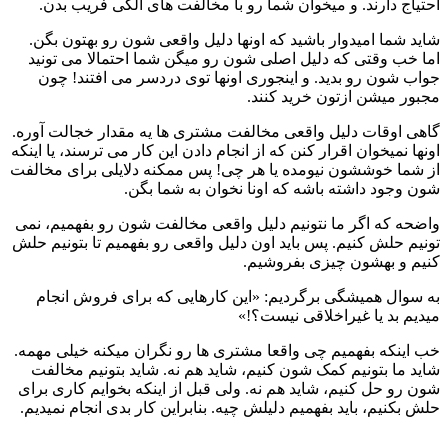
احتیاج دارند. و میخوان شما رو با مخالفت های الکی فریب بدن.
شاید شما امیدوار باشید که اونها دلیل واقعی شون رو بهتون بگن.
اما خب وقتی که دلیل اصلی شون رو میگن شما احتمالا می تونید
جواب شون رو بدید. و اینجوری اونها توی دردسر می افتند! چون
مجبور میشن ازتون خرید کنند.
گاهی اوقات دلیل واقعی مخالفت مشتری ها یه مقدار خجالت آوره.
اونها نمیخوان اقرار کنن که از انجام دادن این کار می ترسند، یا اینکه
از شما خوششون نیومده یا هر چی! پس ممکنه دلایلی برای مخالفت
شون وجود داشته باشه که اونا نخوان به شما بگن.
واضحه که اگر ما نتونیم دلیل واقعی مخالفت شون رو بفهمیم، نمی
تونیم حلش کنیم. پس باید اون دلیل واقعی رو بفهمیم تا بتونیم حلش
کنیم و بهشون چیزی بفروشیم.
به سوال همیشگی برگردیم: «این کارهایی که برای فروش انجام
میدیم بد یا غیراخلاقی نیست؟!»
خب اینکه بفهمیم چی واقعا مشتری ها رو نگران میکنه خیلی مهمه.
شاید ما بتونیم کمک شون کنیم، شاید هم نه. شاید بتونیم مخالفت
شون رو حل کنیم، شاید هم نه. ولی قبل از اینکه بخوایم کاری برای
حلش بکنیم، باید بفهمیم دلیلش چیه. بنابراین کار بدی انجام نمیدیم.