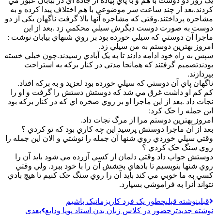
يک روز دو دوست با هم و با پاي پياده از جاده اي در بيابان عبور مي
کردند.بعد از چند ساعت سر موضوعي با هم اختلاف پيدا کرده و به
مشاجره پرداختند.وقتي که مشاجره آنها بالا گرفت ناگهان يکي از دو
دوست به صورت دوست ديگرش سيلي محکمي زد .بعد از اين
ماجرا آن دوستي که سيلي خورده بود بر روي شنهاي بيابان نوشت :
امروز بهترين دوستم به من سيلي زد.
سپس به راه خود ادامه دادند تا به يک آبادي رسيدند.چون خيلي خسته
بودندتصميم گرفتند که همانجا مدتي در کنار برکه به استراحت
بپردازند.
ناگهان پاي آن دوستي که سيلي خورده بود لغزيد و به برکه افتاد.
کم کم او داشت غرق مي شد که دوستش دستش را گرفت و او را
نجات داد .بعد از اين ماجرا او بر روي صخره اي که در کنار برکه بود
اين جمله را حک کرد:
امروز بهترين دوستم مرا از مرگ نجات داد.
بعد از آن ماجرا دوستش پرسيد اين چه کاري بود که تو کردي ؟
وقتي سيلي خوردي روي شنها آن جمله را نوشتي و الان اين جمله را
روي سنگ حک کردي ؟
دوستش جواب داد وقتي دلمان از کسي آزرده مي شود بايد آن را
روي شنها بنويسيم تا بادهاي بخشش آن را با خود ببرد. ولي وقتي
کسي به ما خوبي مي کند بايد آن را روي سنگ حک کنيم تا هيچ بادي
نتواند آنرا به فراموشي بسپارد.
قبلی
نوشته قبلی
چطور یک فرد کاریزماتیک باشیم
نوشته جدیدتر
حضور در کلاس زبان بدن استاد پویا ودایع
بعدی