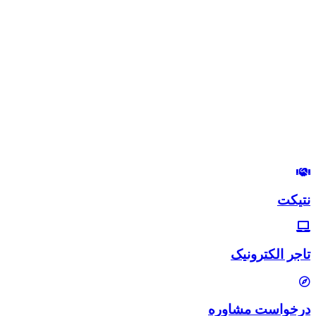
درود بر شما
من مصطفی پورمرتضوی هستم.
مدیرعامل هلدینگ زندگی رنگی
استراتژیست و مشاور بازاریابی و بازاریابی اینترنتی
در این وب‌سایت سعی دارم، تجربیات خودم رو در زمینه بازاریابی و
بازاریابی اینترنتی با شما خوبان به اشتراک بگذارم.
لب‌تون خندون
روزی‌تون هزار برابر
نتیکت
تاجر الکترونیک
درخواست مشاوره