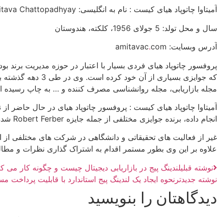
آمیتاوا چاتوپاد هیای کیست : نام به انگلیسی: Amitava Chattopadhyay
سال و محل تولد: 5 جولای 1956، کلکته، هندوستان
آدرس وبسایت: amitavac
com
.
پروفسور چاتوپاد هیای فردی بسیار با اعتبار در حوزه مدیریت برند بو
مجله بازاریابی، مجله روانشناسی مصرف کننده و … به چاپ رسیده 
آمیتاوا چاتوپاد هیای کیست : پروفسور چاتوپاد هیای در حال حاضر ا
انجام داده، برنده جوایزی مختلفی از جمله جایزه Robert Ferber شده است.
غیر از فعالیت های تحقیقاتی و دانشگاهی در شرکت های مختلفی از ار
علاوه بر این وی بطور مستمر اقدام به اشتراک گذاری نظرات و مطا
نوشته قبلی
لندینگ پیج در بازاریابی دیجیتال چیست و چگونه کار می کن
نوشته جدیدتر
نحوه ایجاد یک لندینگ پیج استاندارد با قابلیت پرداخت
دیدگاهتان را بنویسید