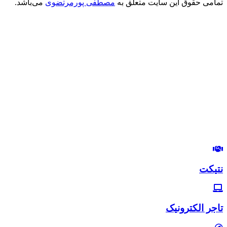
تمامی حقوق این سایت متعلق به
مصطفی پورمرتضوی
می‌باشد.
درود بر شما
من مصطفی پورمرتضوی هستم.
مدیرعامل هلدینگ زندگی رنگی
استراتژیست و مشاور بازاریابی و بازاریابی اینترنتی
در این وب‌سایت سعی دارم، تجربیات خودم رو در زمینه بازاریابی و
بازاریابی اینترنتی با شما خوبان به اشتراک بگذارم.
لب‌تون خندون
روزی‌تون هزار برابر
نتیکت
تاجر الکترونیک