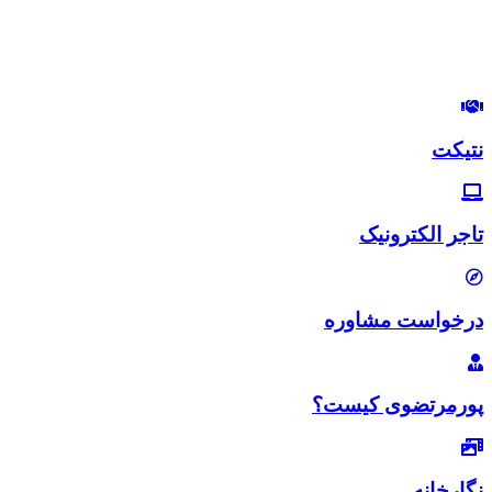
در این وب‌سایت سعی دارم، تجربیات خودم رو در زمینه بازاریابی و
بازاریابی اینترنتی با شما خوبان به اشتراک بگذارم.
لب‌تون خندون
روزی‌تون هزار برابر
نتیکت
تاجر الکترونیک
درخواست مشاوره
پورمرتضوی کیست؟
نگارخانه