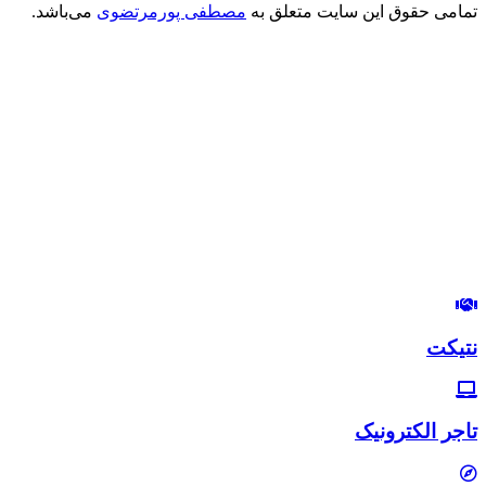
تمامی حقوق این سایت متعلق به
مصطفی پورمرتضوی
می‌باشد.
درود بر شما
من مصطفی پورمرتضوی هستم.
مدیرعامل هلدینگ زندگی رنگی
استراتژیست و مشاور بازاریابی و بازاریابی اینترنتی
در این وب‌سایت سعی دارم، تجربیات خودم رو در زمینه بازاریابی و بازا
لب‌تون خندون
روزی‌تون هزار برابر
نتیکت
تاجر الکترونیک