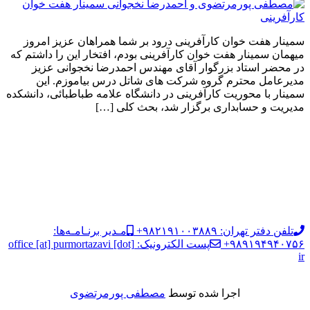
سمینار هفت خوان کارآفرینی درود بر شما همراهان عزیز امروز
میهمان سمینار هفت خوان کارآفرینی بودم، افتخار این را داشتم که
در محضر استاد بزرگوار آقای مهندس احمدرضا نخجوانی عزیز
مدیرعامل محترم گروه شرکت های شاتل درس بیاموزم. این
سمینار با محوریت کارآفرینی در دانشگاه علامه طباطبائی، دانشکده
مدیریت و حسابداری برگزار شد، بحث کلی […]
تلفن دفتر تهران: ۹۸۲۱۹۱۰۰۳۸۸۹+
مـدیر برنـامـه‌ها:
۹۸۹۱۹۴۹۴۰۷۵۶+
پست الکترونیک: office [at] purmortazavi [dot]
ir
اجرا شده توسط
مصطفی پورمرتضوی