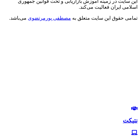
این سایت در زمینه آموزش بازاریابی و تحت قوانین جمهوری
اسلامی ایران فعالیت می‌کند.
تمامی حقوق این سایت متعلق به
مصطفی پورمرتضوی
می‌باشد.
درود بر شما
من مصطفی پورمرتضوی هستم.
مدیرعامل هلدینگ زندگی رنگی
استراتژیست و مشاور بازاریابی و بازاریابی اینترنتی
در این وب‌سایت سعی دارم، تجربیات خودم رو در زمینه بازاریابی و
بازاریابی اینترنتی با شما خوبان به اشتراک بگذارم.
لب‌تون خندون
روزی‌تون هزار برابر
نتیکت