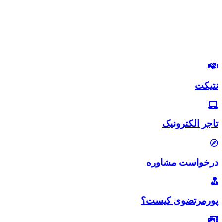
مدیرعامل هلدینگ زندگی رنگی
استراتژیست و مشاور بازاریابی و بازاریابی اینترنتی
در این وب‌سایت سعی دارم، تجربیات خودم رو در زمینه بازاریابی و
بازاریابی اینترنتی با شما خوبان به اشتراک بگذارم.
لب‌تون خندون
روزی‌تون هزار برابر
نتیکت
تاجر الکترونیک
درخواست مشاوره
پورمرتضوی کیست؟