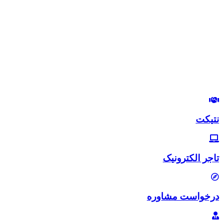
درود بر شما
من مصطفی پورمرتضوی هستم.
مدیرعامل هلدینگ زندگی رنگی
استراتژیست و مشاور بازاریابی و بازاریابی اینترنتی
در این وب‌سایت سعی دارم، تجربیات خودم رو در زمینه بازاریابی و
بازاریابی اینترنتی با شما خوبان به اشتراک بگذارم.
لب‌تون خندون
روزی‌تون هزار برابر
نتیکت
تاجر الکترونیک
درخواست مشاوره