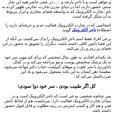
و جواهر است و یا تاجر پارچه و ….، در عصر حاضر همه این تجار
سنتی حضور دارند، اما در دنیای مدرن تجارت، تجارتی ظهور کرده به
نام : تجارت الکترونیک که به واسطه فضای مجازی و ابزار مربوط
به آن شکل گرفته است.
اشخاصی که در تجارت الکترونیک فعالیت جدی و حرفه‌ای دارند را
اصطلاحا
تاجر الکترونیک
گویند.
برخی افراد فقط اسم تاجر الکترونیک را یدک می‌کشند، بی آنکه از
این فضا دانش کافی داشته باشند، دیگران را تشویق به حضور در این
فضای پر رمز و راز می‌کنند.
یاد نکته‌ای افتادم، به طور مثال شخصی که برای کم مویی سر خود
به یک پزشک متخصص پوست و مو مراجعه می‌کند و در کمال
ناباورری با سَر خلوت و موهای کم‌پُشت جناب دکتر مواجه می‌شود،
مطمئنا ذهن ایشان به این نکته مشغول می‌شود و یاد این
ضرب‌المثل می‌کند که :
کل اگر طبیب بودی ، سر
خود دوا نمودی!
پس چنانچه شخصی مدعی است که تاجر الکترونیک است و در
میدان تجارت الکترونیک فعالیت دارد، می‌بایست هم از لحاظ دانش
فنی و هم کار و کسب اینترنتی در رتبه مطلوب و قابل قبول حضور
داشته باشد.