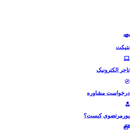
استراتژیست و مشاور بازاریابی و بازاریابی اینترنتی
در این وب‌سایت سعی دارم، تجربیات خودم رو در زمینه بازاریابی و
بازاریابی اینترنتی با شما خوبان به اشتراک بگذارم.
لب‌تون خندون
روزی‌تون هزار برابر
نتیکت
تاجر الکترونیک
درخواست مشاوره
پورمرتضوی کیست؟